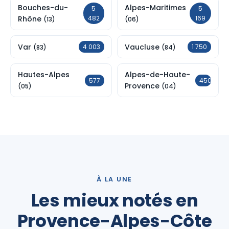
Bouches-du-
Alpes-Maritimes
5
5
Rhône
482
169
(13)
(06)
Var
Vaucluse
4 003
1 750
(83)
(84)
Hautes-Alpes
Alpes-de-Haute-
577
450
Provence
(05)
(04)
À LA UNE
Les mieux notés en
Provence-Alpes-Côte