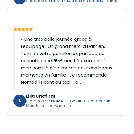
à propos de
PIRAT Excursions en bateau
· Bandol
« Une très belle journée grâce à
l’équipage ! Un grand merci à Damien,
Tom de votre gentillesse, partage de
connaissance!❤️☀️merci également à
mon comité d’entreprise pour ces beaux
moments en famille ! Je recommande
Nomad ils sont au top! To… »
Lilia Chefirat
L
à propos de
NOMAD - Aventure Catamaran
·
Mandelieu-la-Napoule