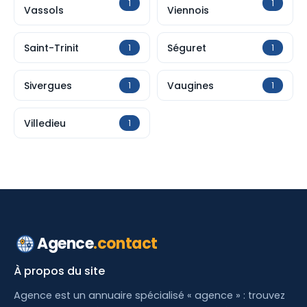
1
1
Vassols
Viennois
Saint-Trinit
Séguret
1
1
Sivergues
Vaugines
1
1
Villedieu
1
Agence
.contact
À propos du site
Agence est un annuaire spécialisé « agence » : trouvez