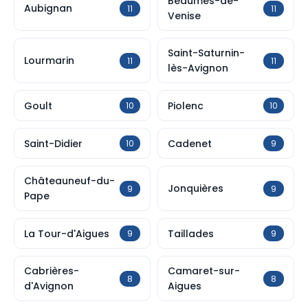
Beaumes-de-
Aubignan
11
11
Venise
Saint-Saturnin-
Lourmarin
11
11
lès-Avignon
Goult
Piolenc
10
10
Saint-Didier
Cadenet
10
9
Châteauneuf-du-
Jonquières
9
9
Pape
La Tour-d'Aigues
Taillades
9
9
Cabrières-
Camaret-sur-
8
8
d'Avignon
Aigues