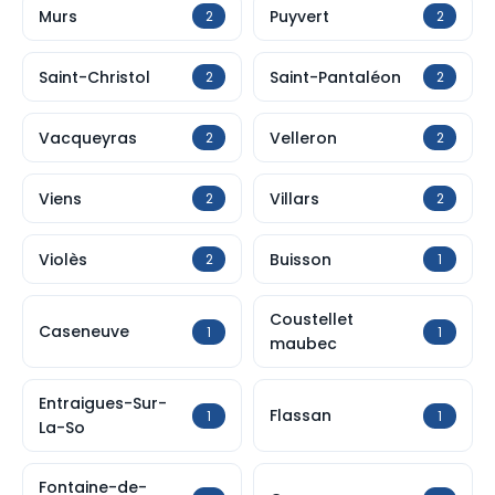
Murs
Puyvert
2
2
Saint-Christol
Saint-Pantaléon
2
2
Vacqueyras
Velleron
2
2
Viens
Villars
2
2
Violès
Buisson
2
1
Coustellet
Caseneuve
1
1
maubec
Entraigues-Sur-
Flassan
1
1
La-So
Fontaine-de-