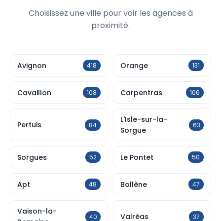
Choisissez une ville pour voir les agences à
proximité.
Avignon
Orange
418
131
Cavaillon
Carpentras
108
106
L'Isle-sur-la-
Pertuis
84
63
Sorgue
Sorgues
Le Pontet
52
50
Apt
Bollène
48
47
Vaison-la-
Valréas
40
37