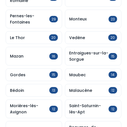
Romaine
Pernes-les-
Monteux
29
23
Fontaines
Le Thor
Vedène
20
20
Entraigues-sur-la-
Mazan
16
15
Sorgue
Gordes
Maubec
15
14
Bédoin
Malaucène
13
12
Morières-lès-
Saint-Saturnin-
12
12
Avignon
lès-Apt