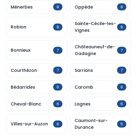
Ménerbes
Oppède
8
8
Sainte-Cécile-les-
Robion
8
8
Vignes
Châteauneuf-de-
Bonnieux
7
7
Gadagne
Courthézon
Sarrians
7
7
Bédarrides
Caromb
6
6
Cheval-Blanc
Lagnes
6
6
Caumont-sur-
Villes-sur-Auzon
6
5
Durance