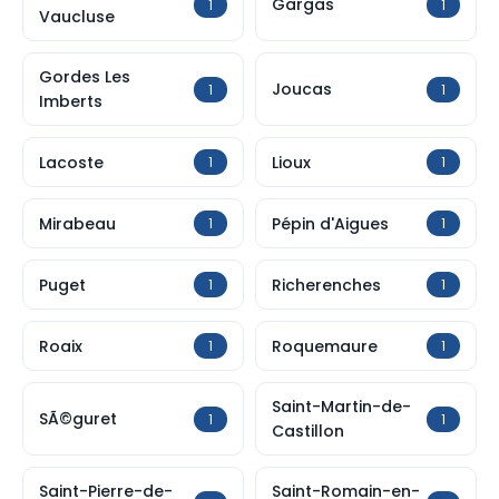
Gargas
1
1
Vaucluse
Gordes Les
Joucas
1
1
Imberts
Lacoste
Lioux
1
1
Mirabeau
Pépin d'Aigues
1
1
Puget
Richerenches
1
1
Roaix
Roquemaure
1
1
Saint-Martin-de-
SÃ©guret
1
1
Castillon
Saint-Pierre-de-
Saint-Romain-en-