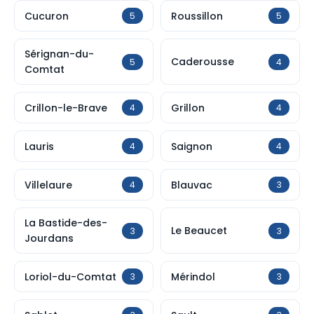
Cucuron
Roussillon
5
5
Sérignan-du-
Caderousse
5
4
Comtat
Crillon-le-Brave
Grillon
4
4
Lauris
Saignon
4
4
Villelaure
Blauvac
4
3
La Bastide-des-
Le Beaucet
3
3
Jourdans
Loriol-du-Comtat
Mérindol
3
3