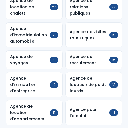
Agence de
Agence de
location de
relations
27
22
chalets
publiques
Agence
Agence de visites
d'immatriculation
21
19
touristiques
automobile
Agence de
Agence de
19
15
voyages
recrutement
Agence
Agence de
d'immobilier
location de poids
13
13
d'entreprise
lourds
Agence de
Agence pour
location
11
11
l'emploi
d'appartements