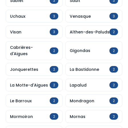
Sablet
Sault
3
3
Uchaux
Venasque
3
3
Visan
Althen-des-Paluds
3
2
Cabrières-
Gigondas
2
2
d'Aigues
Jonquerettes
La Bastidonne
2
2
La Motte-d'Aigues
Lapalud
2
2
Le Barroux
Mondragon
2
2
Mormoiron
Mornas
2
2