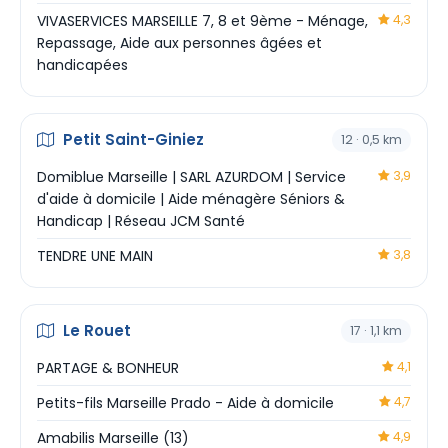
VIVASERVICES MARSEILLE 7, 8 et 9ème - Ménage,
4,3
Repassage, Aide aux personnes âgées et
handicapées
Petit Saint-Giniez
12 · 0,5 km
Domiblue Marseille | SARL AZURDOM | Service
3,9
d'aide à domicile | Aide ménagère Séniors &
Handicap | Réseau JCM Santé
TENDRE UNE MAIN
3,8
Le Rouet
17 · 1,1 km
PARTAGE & BONHEUR
4,1
Petits-fils Marseille Prado - Aide à domicile
4,7
Amabilis Marseille (13)
4,9