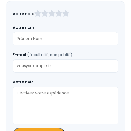
Laissez
Votre note
ce
champ
Votre nom
vide
E-mail
(facultatif, non publié)
Votre avis