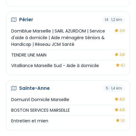
Périer
14 · 1,2 km
Domiblue Marseille | SARL AZURDOM | Service
3,9
d'aide à domicile | Aide ménagère Séniors &
Handicap | Réseau JCM Santé
TENDRE UNE MAIN
3,8
Vitalliance Marseille Sud - Aide à domicile
4,1
Sainte-Anne
5 · 1,4 km
DomusVi Domicile Marseille
4,0
BOSTON SERVICES MARSEILLE
4,8
Entretien et mien
1,0