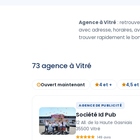
Agence à Vitré
: retrouve
avec adresse, horaires, av
trouver rapidement le bon
73 agence à Vitré
Ouvert maintenant
4 et +
4,5 et
AGENCE DE PUBLICITÉ
Société Id Pub
12 All. de la Haute Gasniais
35500 Vitré
149 avis