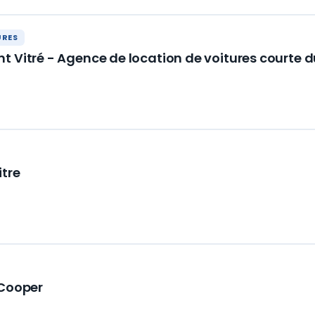
URES
t Vitré - Agence de location de voitures courte 
itre
 Cooper