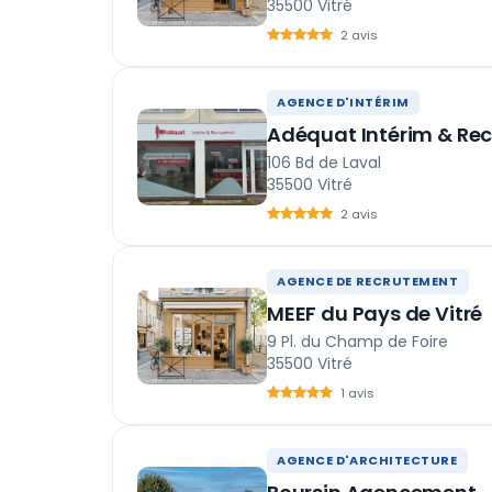
35500 Vitré
2 avis
AGENCE D'INTÉRIM
Adéquat Intérim & Re
106 Bd de Laval
35500 Vitré
2 avis
AGENCE DE RECRUTEMENT
MEEF du Pays de Vitré
9 Pl. du Champ de Foire
35500 Vitré
1 avis
AGENCE D'ARCHITECTURE