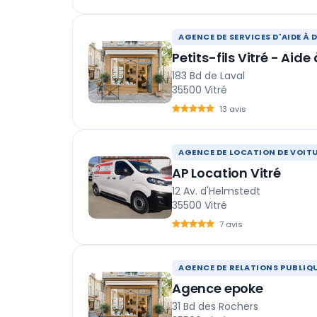
AGENCE DE SERVICES D'AIDE À 
Petits-fils Vitré - Aide
183 Bd de Laval
35500 Vitré
13 avis
AGENCE DE LOCATION DE VOIT
AP Location Vitré
12 Av. d'Helmstedt
35500 Vitré
7 avis
AGENCE DE RELATIONS PUBLIQ
Agence epoke
31 Bd des Rochers