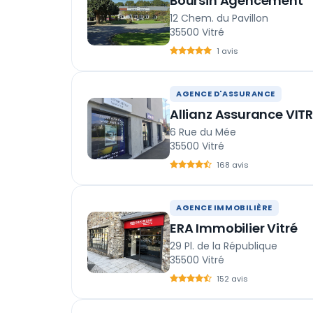
Boursin Agencement
12 Chem. du Pavillon
35500 Vitré
1 avis
AGENCE D'ASSURANCE
Allianz Assurance VITR
6 Rue du Mée
35500 Vitré
168 avis
AGENCE IMMOBILIÈRE
ERA Immobilier Vitré
29 Pl. de la République
35500 Vitré
152 avis