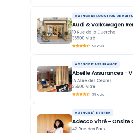
AGENCE DE LOCATION DE VOIT
Audi & Volkswagen Ren
10 Rue de la Guerche
35500 Vitré
53 avis
AGENCE D'ASSURANCE
Abeille Assurances - V
1A Allée des Cèdres
35500 Vitré
39 avis
AGENCE D'INTÉRIM
Adecco Vitré - Onsite
43 Rue des Eaux