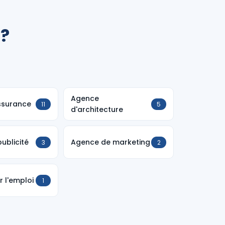
 ?
Agence
ssurance
11
5
d'architecture
ublicité
Agence de marketing
3
2
 l'emploi
1