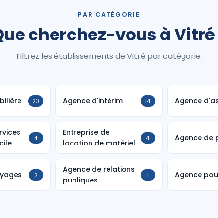
PAR CATÉGORIE
ue cherchez-vous à Vitré
Filtrez les établissements de Vitré par catégorie.
ilière
Agence d'intérim
Agence d'a
20
14
rvices
Entreprise de
Agence de p
4
4
cile
location de matériel
Agence de relations
oyages
Agence pour
2
1
publiques