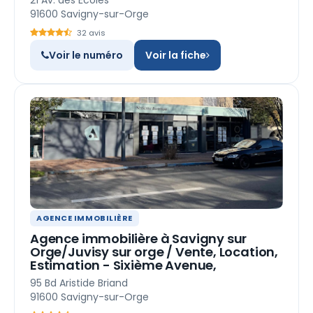
21 Av. des Écoles
91600 Savigny-sur-Orge
32 avis
Voir le numéro
Voir la fiche
AGENCE IMMOBILIÈRE
Agence immobilière à Savigny sur
Orge/Juvisy sur orge / Vente, Location,
Estimation - Sixième Avenue,
95 Bd Aristide Briand
91600 Savigny-sur-Orge