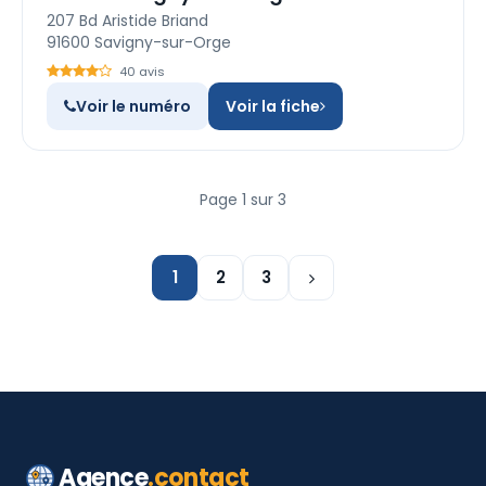
207 Bd Aristide Briand
91600 Savigny-sur-Orge
40 avis
Voir le numéro
Voir la fiche
Page 1 sur 3
1
2
3
Agence
.contact