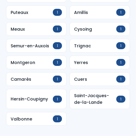
Puteaux
Amillis
1
1
Meaux
Cysoing
1
1
Semur-en-Auxois
Trignac
1
1
Montgeron
Yerres
1
1
Camarès
Cuers
1
1
Saint-Jacques-
Hersin-Coupigny
1
1
de-la-Lande
Valbonne
1