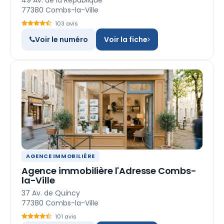
49 Av. de la République
77380 Combs-la-Ville
103 avis
Voir le numéro
Voir la fiche
AGENCE IMMOBILIÈRE
Agence immobilière l'Adresse Combs-
la-Ville
37 Av. de Quincy
77380 Combs-la-Ville
101 avis