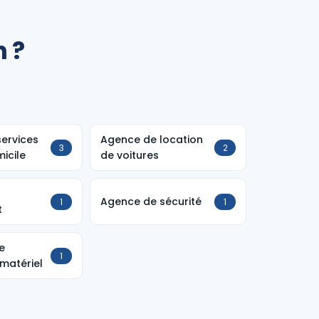
 ?
ervices
Agence de location
3
2
icile
de voitures
Agence de sécurité
1
1
t
e
1
 matériel