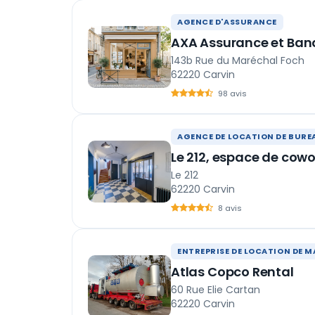
AGENCE D'ASSURANCE
AXA Assurance et Banq
143b Rue du Maréchal Foch
62220 Carvin
98 avis
AGENCE DE LOCATION DE BURE
Le 212, espace de cow
Le 212
62220 Carvin
8 avis
ENTREPRISE DE LOCATION DE M
Atlas Copco Rental
60 Rue Elie Cartan
62220 Carvin