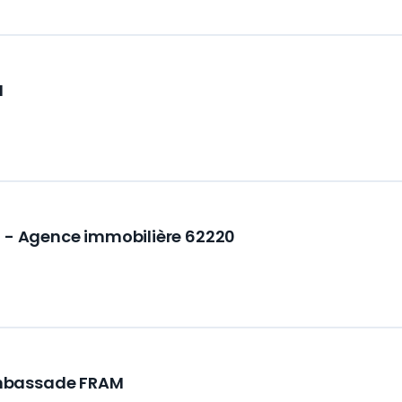
N
n - Agence immobilière 62220
mbassade FRAM