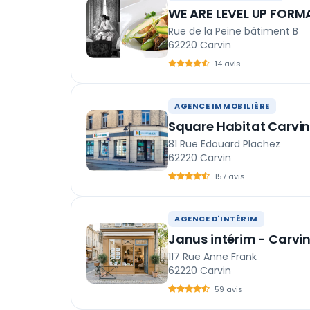
WE ARE LEVEL UP FORM
Rue de la Peine bâtiment B
62220 Carvin
14 avis
AGENCE IMMOBILIÈRE
Square Habitat Carvi
81 Rue Edouard Plachez
62220 Carvin
157 avis
AGENCE D'INTÉRIM
Janus intérim - Carvi
117 Rue Anne Frank
62220 Carvin
59 avis