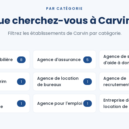
PAR CATÉGORIE
ue cherchez-vous à Carvin
Filtrez les établissements de Carvin par catégorie.
Agence de s
ilière
Agence d'assurance
8
5
d'aide à dom
Agence de location
Agence de
rim
1
1
de bureaux
recrutemen
Entreprise d
Agence pour l'emploi
1
1
le
location de