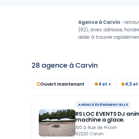
Agence à Carvin
: retro
(62), avec adresse, horair
aider à trouver rapidemen
28 agence à Carvin
Ouvert maintenant
4 et +
4,5 et
AGENCE ÉVÉNEMENTIELLE
RS LOC EVENTS DJ anim
machine a glace.
100 D Rue de Provin
62220 Carvin