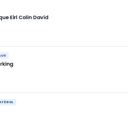
ue Eirl Colin David
AUX
orking
ATÉRIEL