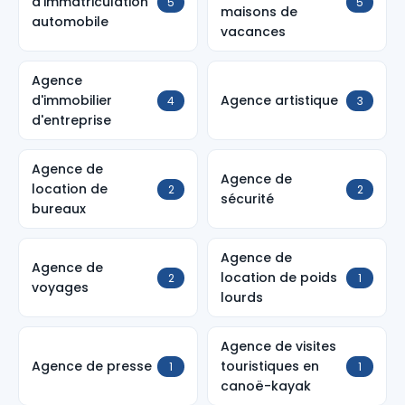
d'immatriculation
5
5
maisons de
automobile
vacances
Agence
d'immobilier
Agence artistique
4
3
d'entreprise
Agence de
Agence de
location de
2
2
sécurité
bureaux
Agence de
Agence de
location de poids
2
1
voyages
lourds
Agence de visites
Agence de presse
touristiques en
1
1
canoë-kayak