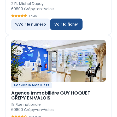
2 Pl. Michel Dupuy
60800 Crépy-en-Valois
1 avis
Voir le numéro
Voir la fiche
AGENCE IMMOBILIÈRE
Agence immobilière GUY HOQUET
CREPY EN VALOIS
18 Rue nationale
60800 Crépy-en-Valois
160 avis