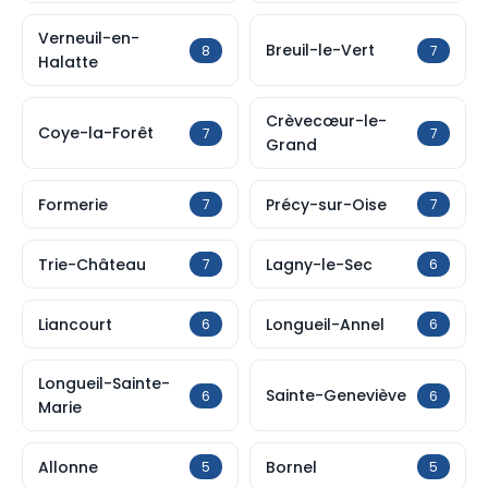
Verneuil-en-
Breuil-le-Vert
8
7
Halatte
Crèvecœur-le-
Coye-la-Forêt
7
7
Grand
Formerie
Précy-sur-Oise
7
7
Trie-Château
Lagny-le-Sec
7
6
Liancourt
Longueil-Annel
6
6
Longueil-Sainte-
Sainte-Geneviève
6
6
Marie
Allonne
Bornel
5
5