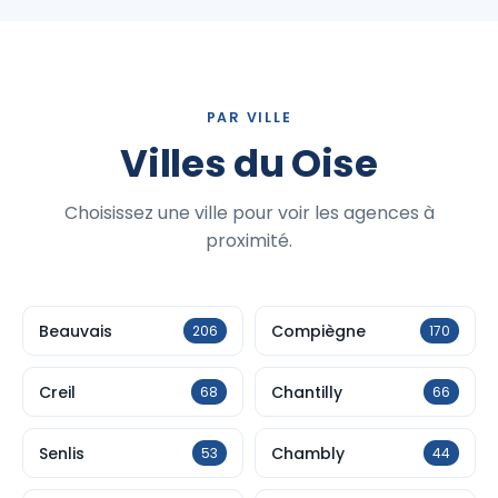
PAR VILLE
Villes du Oise
Choisissez une ville pour voir les agences à
proximité.
Beauvais
Compiègne
206
170
Creil
Chantilly
68
66
Senlis
Chambly
53
44