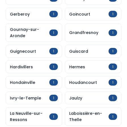
Gerberoy
Goincourt
1
1
Gournay-sur-
Grandfresnoy
1
1
Aronde
Guignecourt
Guiscard
1
1
Hardivillers
Hermes
1
1
Hondainville
Houdancourt
1
1
Ivry-le-Temple
Jaulzy
1
1
La Neuville-sur-
Laboissière-en-
1
1
Ressons
Thelle