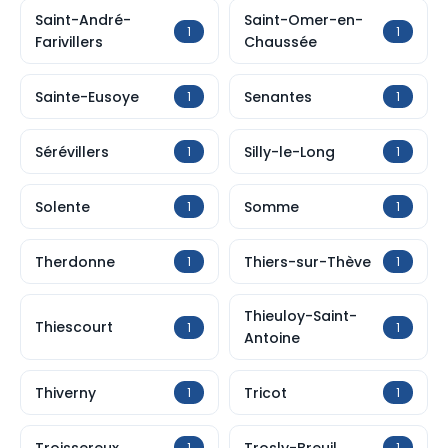
Saint-André-
Saint-Omer-en-
1
1
Farivillers
Chaussée
Sainte-Eusoye
Senantes
1
1
Sérévillers
Silly-le-Long
1
1
Solente
Somme
1
1
Therdonne
Thiers-sur-Thève
1
1
Thieuloy-Saint-
Thiescourt
1
1
Antoine
Thiverny
Tricot
1
1
Troissereux
Trosly-Breuil
1
1