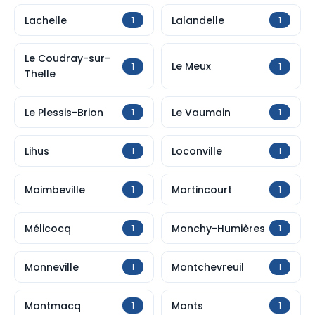
Lachelle
Lalandelle
1
1
Le Coudray-sur-
Le Meux
1
1
Thelle
Le Plessis-Brion
Le Vaumain
1
1
Lihus
Loconville
1
1
Maimbeville
Martincourt
1
1
Mélicocq
Monchy-Humières
1
1
Monneville
Montchevreuil
1
1
Montmacq
Monts
1
1