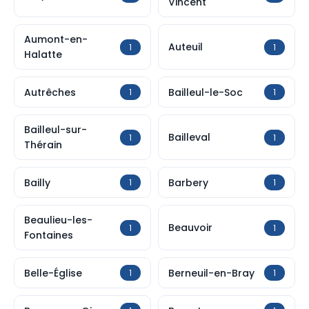
Vincent
Aumont-en-
Auteuil
1
1
Halatte
Autrêches
Bailleul-le-Soc
1
1
Bailleul-sur-
Bailleval
1
1
Thérain
Bailly
Barbery
1
1
Beaulieu-les-
Beauvoir
1
1
Fontaines
Belle-Église
Berneuil-en-Bray
1
1