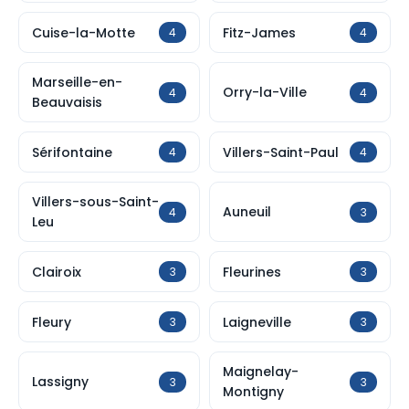
Cuise-la-Motte
Fitz-James
4
4
Marseille-en-
Orry-la-Ville
4
4
Beauvaisis
Sérifontaine
Villers-Saint-Paul
4
4
Villers-sous-Saint-
Auneuil
4
3
Leu
Clairoix
Fleurines
3
3
Fleury
Laigneville
3
3
Maignelay-
Lassigny
3
3
Montigny