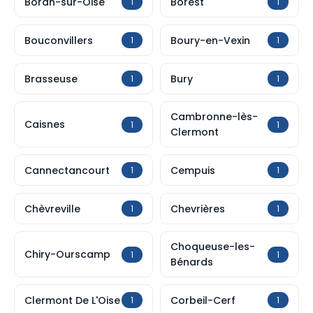
Boran-sur-Oise
Borest
1
1
Bouconvillers
Boury-en-Vexin
1
1
Brasseuse
Bury
1
1
Cambronne-lès-
Caisnes
1
1
Clermont
Cannectancourt
Cempuis
1
1
Chèvreville
Chevrières
1
1
Choqueuse-les-
Chiry-Ourscamp
1
1
Bénards
Clermont De L'Oise
Corbeil-Cerf
1
1