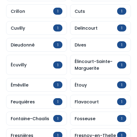
Crillon
Cuts
1
1
Cuvilly
Delincourt
1
1
Dieudonné
Dives
1
1
Élincourt-Sainte-
Écuvilly
1
1
Marguerite
Éméville
Étouy
1
1
Feuquières
Flavacourt
1
1
Fontaine-Chaalis
Fosseuse
1
1
Fresnières
Fresnoy-en-Thelle
1
1