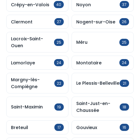
Crépy-en-Valois
Noyon
40
37
Clermont
Nogent-sur-Oise
27
26
Lacroix-Saint-
Méru
25
25
Ouen
Lamorlaye
Montataire
24
24
Margny-lès-
Le Plessis-Belleville
22
21
Compiègne
Saint-Just-en-
Saint-Maximin
19
18
Chaussée
Breteuil
Gouvieux
17
16