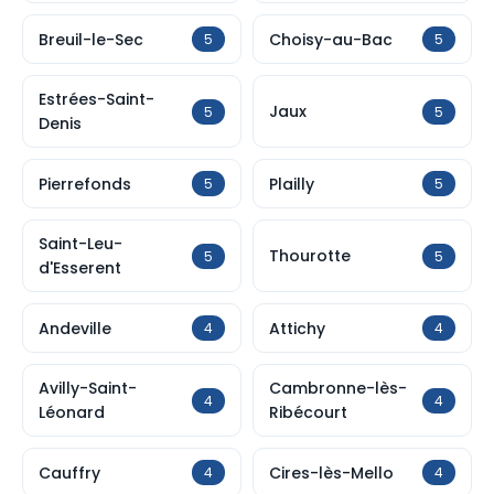
Breuil-le-Sec
Choisy-au-Bac
5
5
Estrées-Saint-
Jaux
5
5
Denis
Pierrefonds
Plailly
5
5
Saint-Leu-
Thourotte
5
5
d'Esserent
Andeville
Attichy
4
4
Avilly-Saint-
Cambronne-lès-
4
4
Léonard
Ribécourt
Cauffry
Cires-lès-Mello
4
4