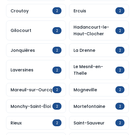
Croutoy
Ercuis
2
2
Hadancourt-le-
Gilocourt
2
2
Haut-Clocher
Jonquières
La Drenne
2
2
Le Mesnil-en-
Laversines
2
2
Thelle
Mareuil-sur-Ourcq
Mogneville
2
2
Monchy-Saint-Éloi
Mortefontaine
2
2
Rieux
Saint-Sauveur
2
2