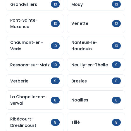
Grandvilliers
Mouy
13
13
Pont-Sainte-
Venette
13
12
Maxence
Chaumont-en-
Nanteuil-le-
10
10
Vexin
Haudouin
Ressons-sur-Matz
Neuilly-en-Thelle
10
9
Verberie
Bresles
9
8
La Chapelle-en-
Noailles
8
8
Serval
Ribécourt-
Tillé
8
8
Dreslincourt