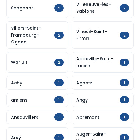
Villeneuve-les-
Songeons
2
2
Sablons
Villers-Saint-
Vineuil-Saint-
Frambourg-
2
2
Firmin
Ognon
Abbeville-Saint-
Warluis
2
1
Lucien
Achy
Agnetz
1
1
amiens
Angy
1
1
Ansauvillers
Apremont
1
1
Auger-Saint-
Arsy
1
1