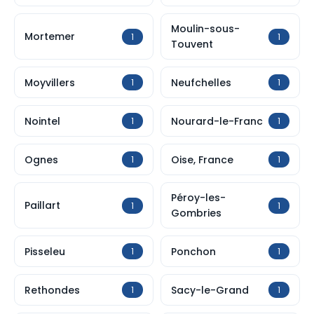
Moulin-sous-
Mortemer
1
1
Touvent
Moyvillers
Neufchelles
1
1
Nointel
Nourard-le-Franc
1
1
Ognes
Oise, France
1
1
Péroy-les-
Paillart
1
1
Gombries
Pisseleu
Ponchon
1
1
Rethondes
Sacy-le-Grand
1
1