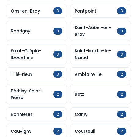
Ons-en-Bray
Pontpoint
3
3
Saint-Aubin-en-
Rantigny
3
3
Bray
Saint-Crépin-
Saint-Martin-le-
3
3
Ibouvillers
Nœud
Tillé-rieux
Amblainville
3
2
Béthisy-Saint-
Betz
2
2
Pierre
Bonnières
Canly
2
2
Cauvigny
Courteuil
2
2