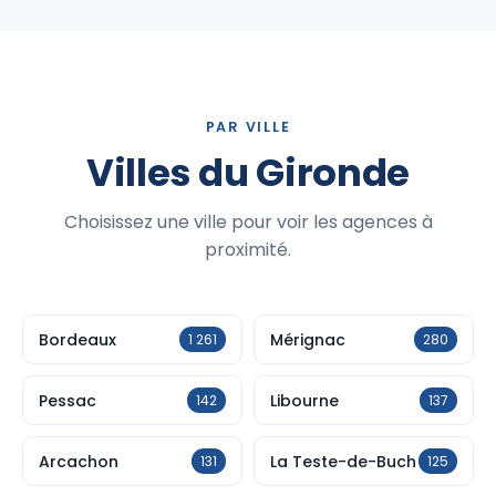
PAR VILLE
Villes du Gironde
Choisissez une ville pour voir les agences à
proximité.
Bordeaux
Mérignac
1 261
280
Pessac
Libourne
142
137
Arcachon
La Teste-de-Buch
131
125