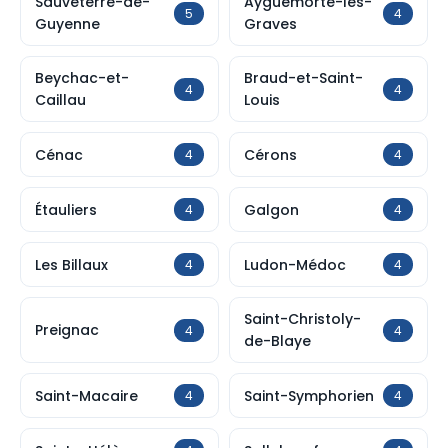
Sauveterre-de-
Ayguemorte-les-
5
4
Guyenne
Graves
Beychac-et-
Braud-et-Saint-
4
4
Caillau
Louis
Cénac
Cérons
4
4
Étauliers
Galgon
4
4
Les Billaux
Ludon-Médoc
4
4
Saint-Christoly-
Preignac
4
4
de-Blaye
Saint-Macaire
Saint-Symphorien
4
4