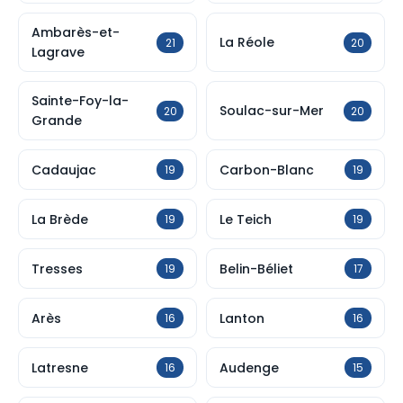
Ambarès-et-
La Réole
21
20
Lagrave
Sainte-Foy-la-
Soulac-sur-Mer
20
20
Grande
Cadaujac
Carbon-Blanc
19
19
La Brède
Le Teich
19
19
Tresses
Belin-Béliet
19
17
Arès
Lanton
16
16
Latresne
Audenge
16
15