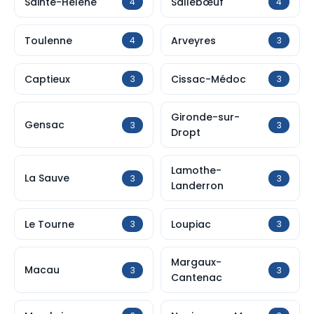
Sainte-Hélène
Sallebœuf
4
4
Toulenne
Arveyres
4
3
Captieux
Cissac-Médoc
3
3
Gironde-sur-
Gensac
3
3
Dropt
Lamothe-
La Sauve
3
3
Landerron
Le Tourne
Loupiac
3
3
Margaux-
Macau
3
3
Cantenac