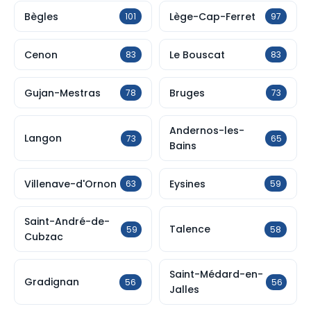
Bègles
Lège-Cap-Ferret
101
97
Cenon
Le Bouscat
83
83
Gujan-Mestras
Bruges
78
73
Andernos-les-
Langon
73
65
Bains
Villenave-d'Ornon
Eysines
63
59
Saint-André-de-
Talence
59
58
Cubzac
Saint-Médard-en-
Gradignan
56
56
Jalles