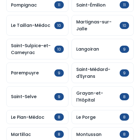
Pompignac
Saint-Émilion
11
11
Martignas-sur-
Le Taillan-Médoc
10
10
Jalle
Saint-Sulpice-et-
Langoiran
10
9
Cameyrac
Saint-Médard-
Parempuyre
9
9
d'Eyrans
Grayan-et-
Saint-Selve
9
8
l'Hôpital
Le Pian-Médoc
Le Porge
8
8
Martillac
Montussan
8
8