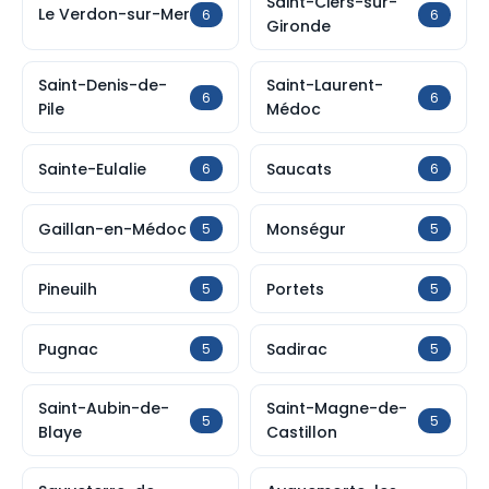
Saint-Ciers-sur-
Le Verdon-sur-Mer
6
6
Gironde
Saint-Denis-de-
Saint-Laurent-
6
6
Pile
Médoc
Sainte-Eulalie
Saucats
6
6
Gaillan-en-Médoc
Monségur
5
5
Pineuilh
Portets
5
5
Pugnac
Sadirac
5
5
Saint-Aubin-de-
Saint-Magne-de-
5
5
Blaye
Castillon