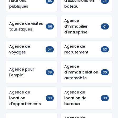
relations
d'excursions en
80
73
publiques
bateau
Agence
Agence de visites
d'immobilier
69
61
touristiques
d'entreprise
Agence de
Agence de
54
53
voyages
recrutement
Agence
Agence pour
d'immatriculation
38
36
l'emploi
automobile
Agence de
Agence de
location
location de
30
30
d'appartements
bureaux