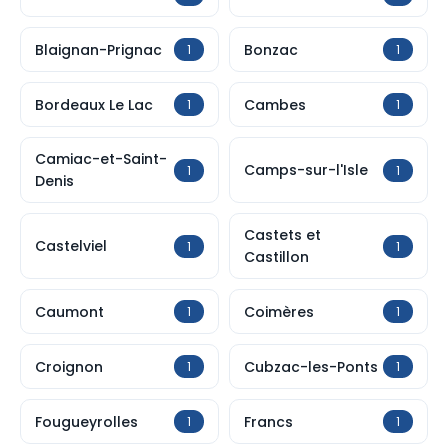
Blaignan-Prignac
Bonzac
1
1
Bordeaux Le Lac
Cambes
1
1
Camiac-et-Saint-
Camps-sur-l'Isle
1
1
Denis
Castets et
Castelviel
1
1
Castillon
Caumont
Coimères
1
1
Croignon
Cubzac-les-Ponts
1
1
Fougueyrolles
Francs
1
1