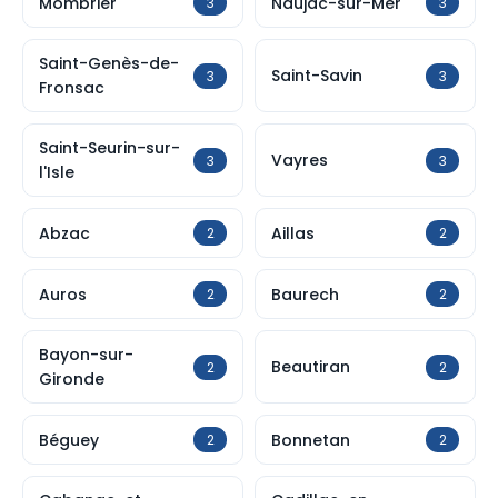
Mombrier
Naujac-sur-Mer
3
3
Saint-Genès-de-
Saint-Savin
3
3
Fronsac
Saint-Seurin-sur-
Vayres
3
3
l'Isle
Abzac
Aillas
2
2
Auros
Baurech
2
2
Bayon-sur-
Beautiran
2
2
Gironde
Béguey
Bonnetan
2
2