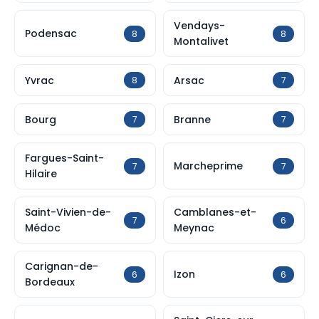
Vendays-
Podensac
8
8
Montalivet
Yvrac
Arsac
8
7
Bourg
Branne
7
7
Fargues-Saint-
Marcheprime
7
7
Hilaire
Saint-Vivien-de-
Camblanes-et-
7
6
Médoc
Meynac
Carignan-de-
Izon
6
6
Bordeaux