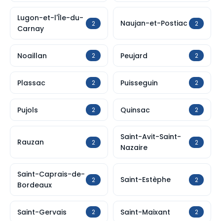
Lugon-et-l'Île-du-
Naujan-et-Postiac
2
2
Carnay
Noaillan
Peujard
2
2
Plassac
Puisseguin
2
2
Pujols
Quinsac
2
2
Saint-Avit-Saint-
Rauzan
2
2
Nazaire
Saint-Caprais-de-
Saint-Estèphe
2
2
Bordeaux
Saint-Gervais
Saint-Maixant
2
2