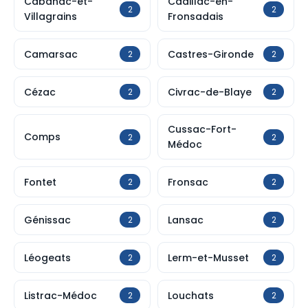
Cabanac-et-
Cadillac-en-
2
2
Villagrains
Fronsadais
Camarsac
Castres-Gironde
2
2
Cézac
Civrac-de-Blaye
2
2
Cussac-Fort-
Comps
2
2
Médoc
Fontet
Fronsac
2
2
Génissac
Lansac
2
2
Léogeats
Lerm-et-Musset
2
2
Listrac-Médoc
Louchats
2
2