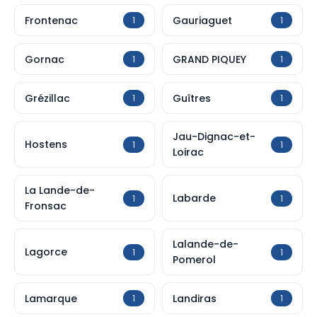
Frontenac
Gauriaguet
1
1
Gornac
GRAND PIQUEY
1
1
Grézillac
Guîtres
1
1
Jau-Dignac-et-
Hostens
1
1
Loirac
La Lande-de-
Labarde
1
1
Fronsac
Lalande-de-
Lagorce
1
1
Pomerol
Lamarque
Landiras
1
1