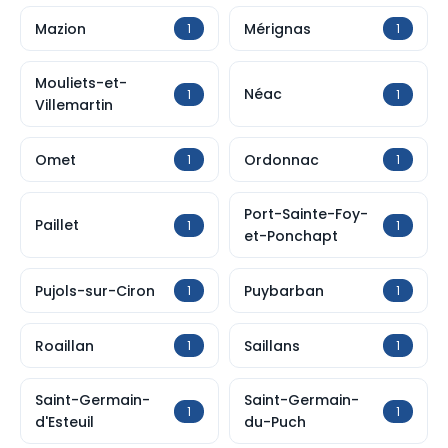
Mazion
Mérignas
1
1
Mouliets-et-
Néac
1
1
Villemartin
Omet
Ordonnac
1
1
Port-Sainte-Foy-
Paillet
1
1
et-Ponchapt
Pujols-sur-Ciron
Puybarban
1
1
Roaillan
Saillans
1
1
Saint-Germain-
Saint-Germain-
1
1
d'Esteuil
du-Puch