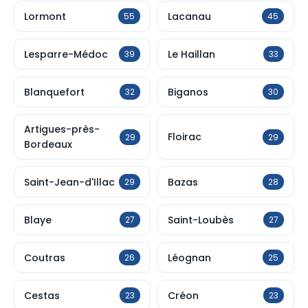
Lormont
Lacanau
55
45
Lesparre-Médoc
Le Haillan
39
33
Blanquefort
Biganos
32
30
Artigues-près-
Floirac
29
29
Bordeaux
Saint-Jean-d'Illac
Bazas
29
28
Blaye
Saint-Loubès
27
27
Coutras
Léognan
26
25
Cestas
Créon
23
23