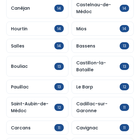
Castelnau-de-
Canéjan
14
14
Médoc
Hourtin
Mios
14
14
Salles
Bassens
14
13
Castillon-la-
Bouliac
13
13
Bataille
Pauillac
Le Barp
13
12
Saint-Aubin-de-
Cadillac-sur-
12
11
Médoc
Garonne
Carcans
Cavignac
11
11