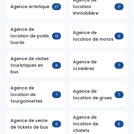
Agence de
Agence artistique
location
27
17
immobilière
Agence de
Agence de
location de poids
13
9
location de motos
lourds
Agence de visites
Agence de
touristiques en
8
7
croisières
bus
Agence de
Agence de
location de
7
7
location de grues
fourgonnettes
Agence de
Agence de vente
location de
6
5
de tickets de bus
chalets