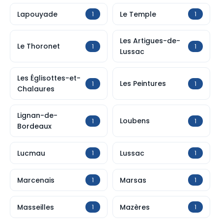
Lapouyade
Le Temple
1
1
Les Artigues-de-
Le Thoronet
1
1
Lussac
Les Églisottes-et-
Les Peintures
1
1
Chalaures
Lignan-de-
Loubens
1
1
Bordeaux
Lucmau
Lussac
1
1
Marcenais
Marsas
1
1
Masseilles
Mazères
1
1