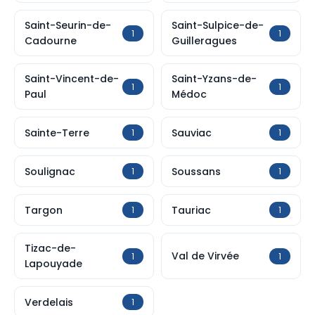
Saint-Seurin-de-
Saint-Sulpice-de-
1
1
Cadourne
Guilleragues
Saint-Vincent-de-
Saint-Yzans-de-
1
1
Paul
Médoc
Sainte-Terre
Sauviac
1
1
Soulignac
Soussans
1
1
Targon
Tauriac
1
1
Tizac-de-
Val de Virvée
1
1
Lapouyade
Verdelais
1