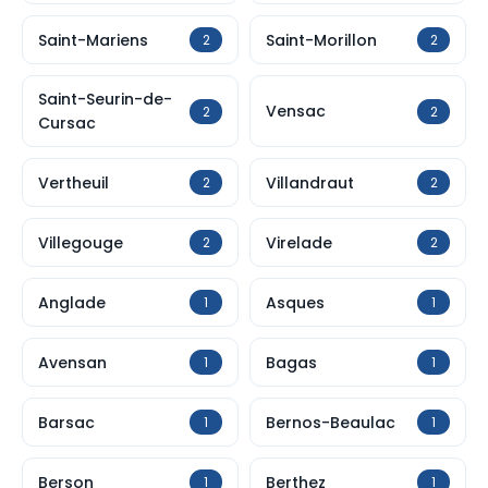
Saint-Mariens
Saint-Morillon
2
2
Saint-Seurin-de-
Vensac
2
2
Cursac
Vertheuil
Villandraut
2
2
Villegouge
Virelade
2
2
Anglade
Asques
1
1
Avensan
Bagas
1
1
Barsac
Bernos-Beaulac
1
1
Berson
Berthez
1
1