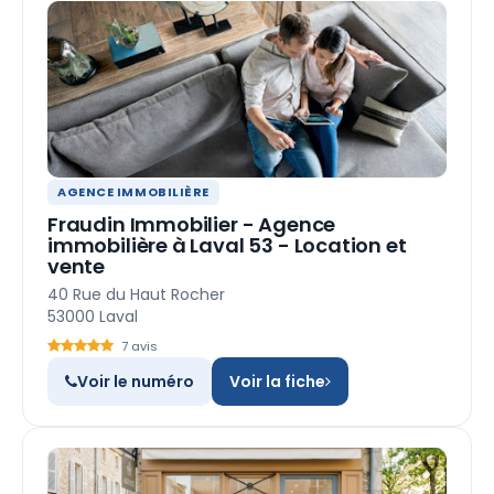
AGENCE IMMOBILIÈRE
Fraudin Immobilier - Agence
immobilière à Laval 53 - Location et
vente
40 Rue du Haut Rocher
53000 Laval
7 avis
Voir le numéro
Voir la fiche