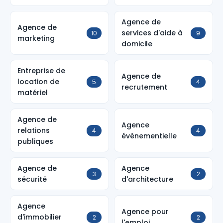
Agence de
Agence de
services d'aide à
10
9
marketing
domicile
Entreprise de
Agence de
location de
5
4
recrutement
matériel
Agence de
Agence
relations
4
4
événementielle
publiques
Agence de
Agence
3
2
sécurité
d'architecture
Agence
Agence pour
d'immobilier
2
2
l'emploi