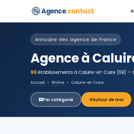
Agence
.contact
A
Annuaire des agence de France
Agence à Caluir
90
établissements à Caluire-et-Cuire (69) — t
Accueil
Rhône
Caluire-et-Cuire
Par catégorie
Autour de moi