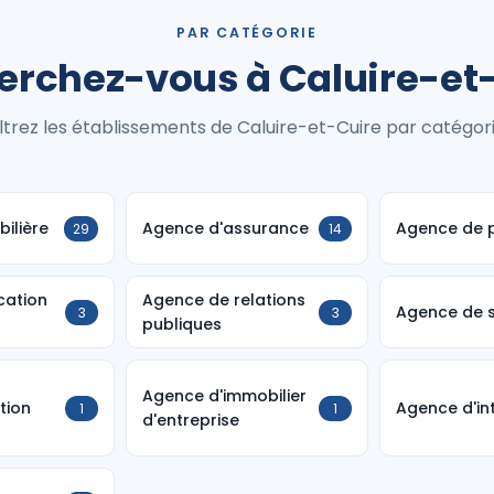
PAR CATÉGORIE
erchez-vous à Caluire-et-
iltrez les établissements de Caluire-et-Cuire par catégori
ilière
Agence d'assurance
Agence de p
29
14
cation
Agence de relations
Agence de s
3
3
publiques
Agence d'immobilier
tion
Agence d'in
1
1
d'entreprise