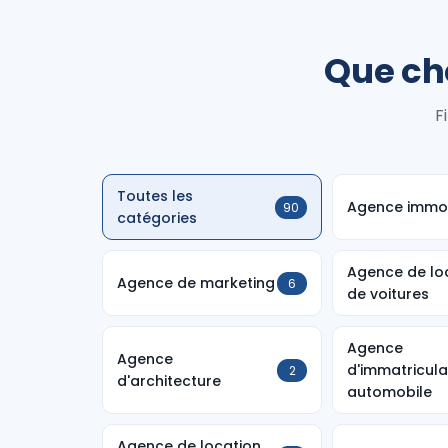
Que ch
F
Toutes les
Agence immob
90
catégories
Agence de lo
Agence de marketing
6
de voitures
Agence
Agence
d'immatricula
2
d'architecture
automobile
Agence de location