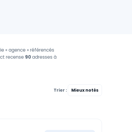
ie « agence » référencés
tact recense
90
adresses à
Trier :