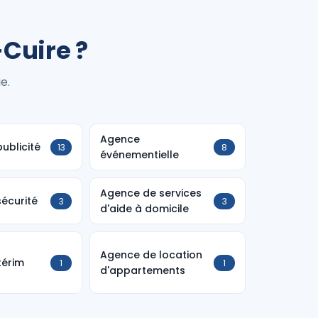
Cuire ?
e.
Agence
ublicité
13
8
événementielle
Agence de services
écurité
3
3
d'aide à domicile
Agence de location
térim
1
1
d'appartements