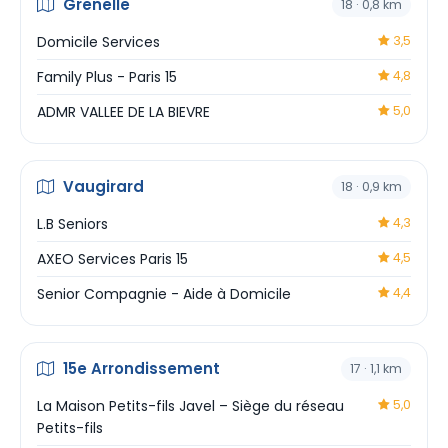
Grenelle
18 · 0,8 km
Domicile Services
3,5
Family Plus - Paris 15
4,8
ADMR VALLEE DE LA BIEVRE
5,0
Vaugirard
18 · 0,9 km
L.B Seniors
4,3
AXEO Services Paris 15
4,5
Senior Compagnie - Aide à Domicile
4,4
15e Arrondissement
17 · 1,1 km
La Maison Petits-fils Javel – Siège du réseau
5,0
Petits-fils