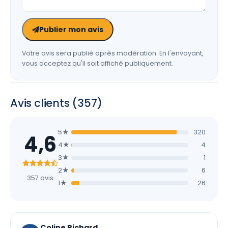
Publier mon avis
Votre avis sera publié après modération. En l'envoyant,
vous acceptez qu'il soit affiché publiquement.
Avis clients (357)
5★
320
4,6
4★
4
3★
1
2★
6
357 avis
1★
26
Coline Richard