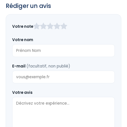
Rédiger un avis
Laissez
Votre note
ce
champ
Votre nom
vide
E-mail
(facultatif, non publié)
Votre avis