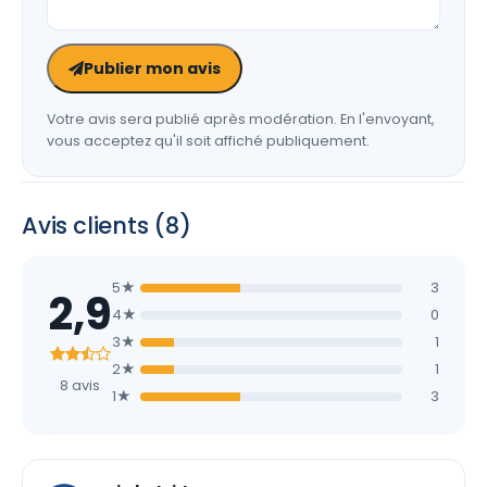
Publier mon avis
Votre avis sera publié après modération. En l'envoyant,
vous acceptez qu'il soit affiché publiquement.
Avis clients (8)
5★
3
2,9
4★
0
3★
1
2★
1
8 avis
1★
3