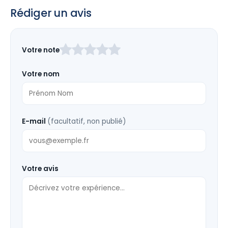
Rédiger un avis
Laissez
Votre note
ce
champ
Votre nom
vide
E-mail
(facultatif, non publié)
Votre avis