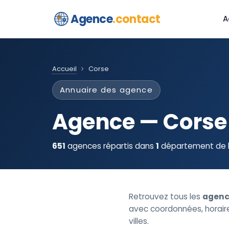
Agence
.contact
A
Accueil
Corse
Annuaire des agence
Agence — Corse
651
agences répartis dans
1
département de l
Retrouvez tous les
agenc
avec coordonnées, horaires
villes.