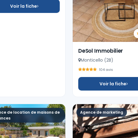
Voir la fiche
DeSol Immobilier
Monticello (2B)
104 avis
Voir la fiche
ce de location de maisons de
Agence de marketing
ances