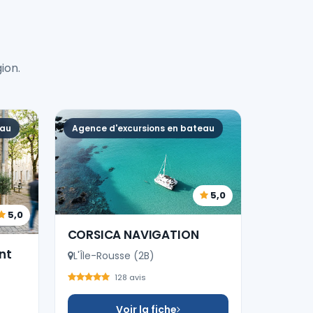
ion.
eau
Agence d'excursions en bateau
5,0
5,0
CORSICA NAVIGATION
nt
L'Île-Rousse (2B)
128 avis
Voir la fiche