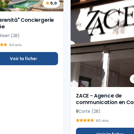
5,0
erenità" Conciergerie
ée
iseri (2B)
64 avis
Voir la fiche
ZACE - Agence de
communication en Co
Corte (2B)
60 avis