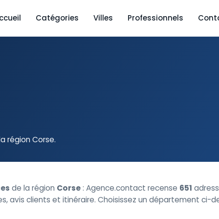
ccueil
Catégories
Villes
Professionnels
Cont
a région Corse.
es
de la région
Corse
: Agence.contact recense
651
adress
, avis clients et itinéraire. Choisissez un département ci-d