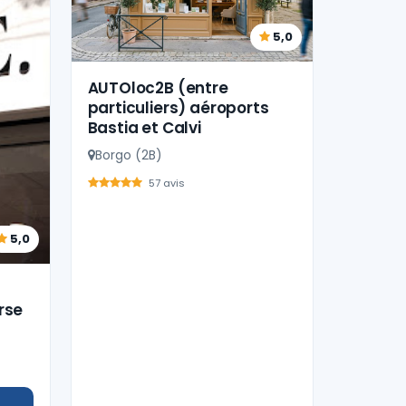
5,0
AUTOloc2B (entre
particuliers) aéroports
Bastia et Calvi
Borgo (2B)
57 avis
5,0
rse