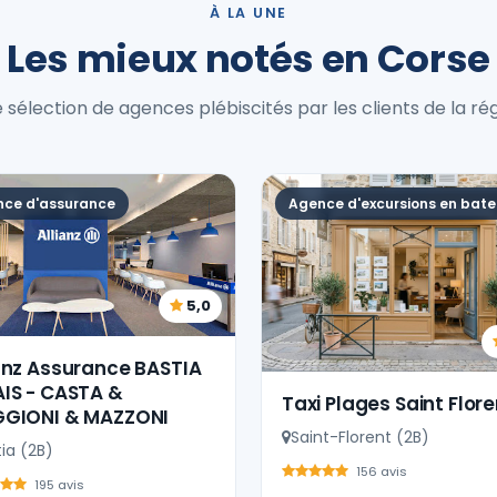
À LA UNE
Les mieux notés en Corse
 sélection de agences plébiscités par les clients de la rég
ce d'assurance
Agence d'excursions en bat
5,0
anz Assurance BASTIA
AIS - CASTA &
Taxi Plages Saint Flore
GGIONI & MAZZONI
Saint-Florent (2B)
ia (2B)
156 avis
195 avis