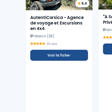
5,0
"A S
AutentiCorsica - Agence
Priv
de voyage et Excursions
en 4x4
Vent
Palasca (2B)
82 avis
Voir la fiche