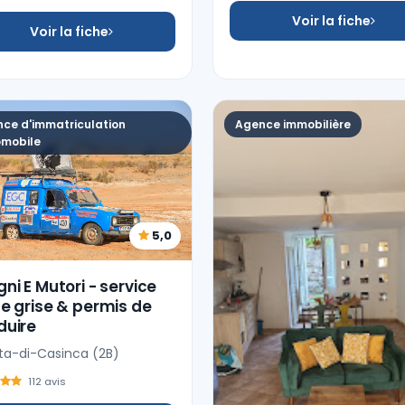
Voir la fiche
Voir la fiche
ce d'immatriculation
Agence immobilière
mobile
5,0
ni E Mutori - service
e grise & permis de
duire
ta-di-Casinca (2B)
112 avis