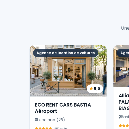
Une
Agence de location de voitures
Agen
5,0
Alli
PAL
ECO RENT CARS BASTIA
BIA
Aéroport
Bast
Lucciana (2B)
251 avis