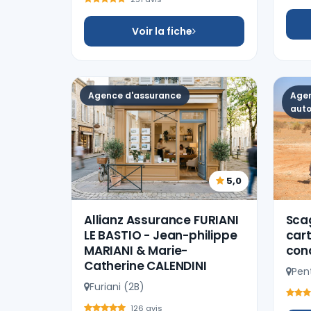
Voir la fiche
Agence d'assurance
Agen
auto
5,0
Allianz Assurance FURIANI
Scag
LE BASTIO - Jean-philippe
cart
MARIANI & Marie-
con
Catherine CALENDINI
Pen
Furiani (2B)
126 avis