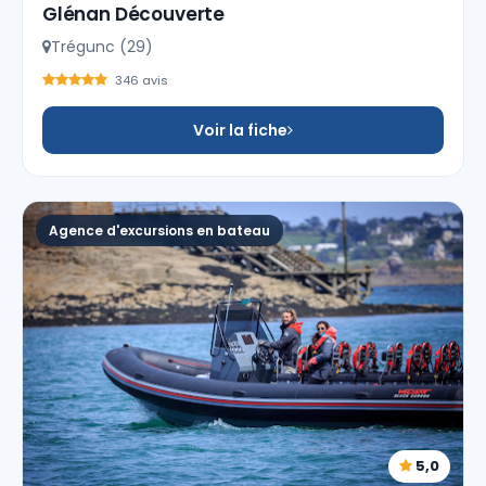
Glénan Découverte
Trégunc (29)
346 avis
Voir la fiche
Agence d'excursions en bateau
5,0