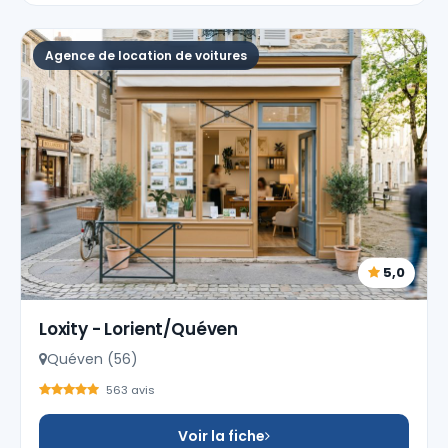
Agence de location de voitures
5,0
Loxity - Lorient/Quéven
Quéven (56)
563 avis
Voir la fiche