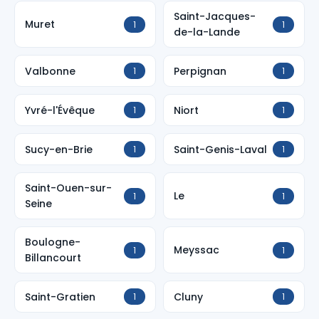
Saint-Jacques-
Muret
1
1
de-la-Lande
Valbonne
Perpignan
1
1
Yvré-l'Évêque
Niort
1
1
Sucy-en-Brie
Saint-Genis-Laval
1
1
Saint-Ouen-sur-
Le
1
1
Seine
Boulogne-
Meyssac
1
1
Billancourt
Saint-Gratien
Cluny
1
1