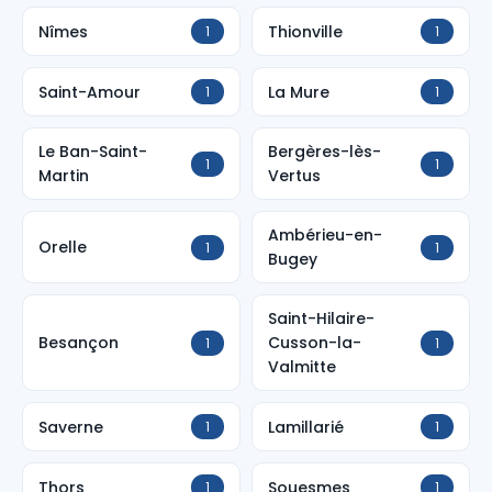
Nîmes
Thionville
1
1
Saint-Amour
La Mure
1
1
Le Ban-Saint-
Bergères-lès-
1
1
Martin
Vertus
Ambérieu-en-
Orelle
1
1
Bugey
Saint-Hilaire-
Besançon
Cusson-la-
1
1
Valmitte
Saverne
Lamillarié
1
1
Thors
Souesmes
1
1