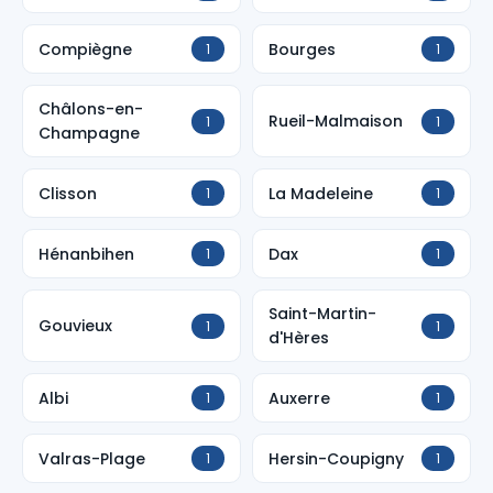
Compiègne
Bourges
1
1
Châlons-en-
Rueil-Malmaison
1
1
Champagne
Clisson
La Madeleine
1
1
Hénanbihen
Dax
1
1
Saint-Martin-
Gouvieux
1
1
d'Hères
Albi
Auxerre
1
1
Valras-Plage
Hersin-Coupigny
1
1