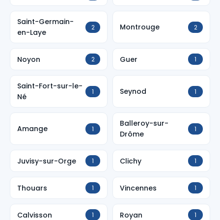
Saint-Germain-
Montrouge
2
2
en-Laye
Noyon
Guer
2
1
Saint-Fort-sur-le-
Seynod
1
1
Né
Balleroy-sur-
Amange
1
1
Drôme
Juvisy-sur-Orge
Clichy
1
1
Thouars
Vincennes
1
1
Calvisson
Royan
1
1