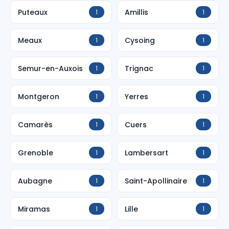
Puteaux
Amillis
1
1
Meaux
Cysoing
1
1
Semur-en-Auxois
Trignac
1
1
Montgeron
Yerres
1
1
Camarès
Cuers
1
1
Grenoble
Lambersart
1
1
Aubagne
Saint-Apollinaire
1
1
Miramas
Lille
1
1