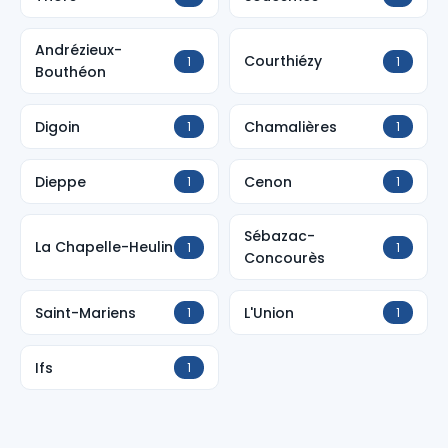
Andrézieux-
Courthiézy
1
1
Bouthéon
Digoin
Chamalières
1
1
Dieppe
Cenon
1
1
Sébazac-
La Chapelle-Heulin
1
1
Concourès
Saint-Mariens
L'Union
1
1
Ifs
1