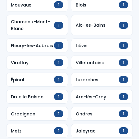
Mouvaux
Blois
1
1
Chamonix-Mont-
Aix-les-Bains
1
1
Blanc
Fleury-les-Aubrais
Liévin
1
1
Viroflay
Villefontaine
1
1
Épinal
Luzarches
1
1
Druelle Balsac
Arc-lès-Gray
1
1
Gradignan
Ondres
1
1
Metz
Jaleyrac
1
1