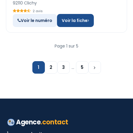
92110 Clichy
2 avis
Voir le numéro
Voir la fiche
Page 1 sur 5
1
2
3
…
5
Agence
.contact