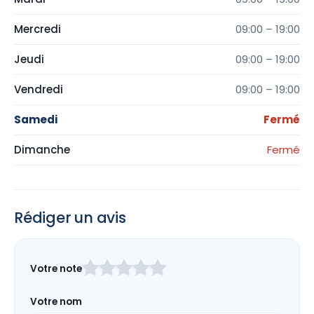
Mercredi
09:00 – 19:00
Jeudi
09:00 – 19:00
Vendredi
09:00 – 19:00
Samedi
Fermé
Dimanche
Fermé
Rédiger un avis
Laissez
Votre note
ce
champ
Votre nom
vide