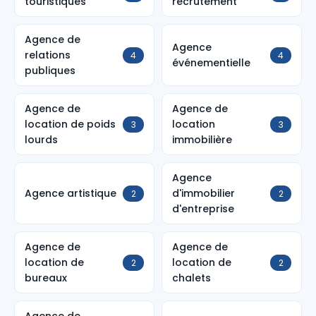
touristiques
recrutement
Agence de
Agence
relations
4
4
événementielle
publiques
Agence de
Agence de
location de poids
location
3
3
lourds
immobilière
Agence
Agence artistique
d'immobilier
2
2
d'entreprise
Agence de
Agence de
location de
location de
2
2
bureaux
chalets