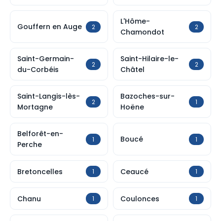
L'Hôme-
Gouffern en Auge
2
2
Chamondot
Saint-Germain-
Saint-Hilaire-le-
2
2
du-Corbéis
Châtel
Saint-Langis-lès-
Bazoches-sur-
2
1
Mortagne
Hoëne
Belforêt-en-
Boucé
1
1
Perche
Bretoncelles
Ceaucé
1
1
Chanu
Coulonces
1
1