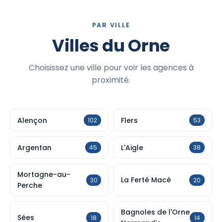
PAR VILLE
Villes du Orne
Choisissez une ville pour voir les agences à
proximité.
Alençon
Flers
102
53
Argentan
L'Aigle
45
38
Mortagne-au-
La Ferté Macé
30
20
Perche
Bagnoles de l'Orne
Sées
18
14