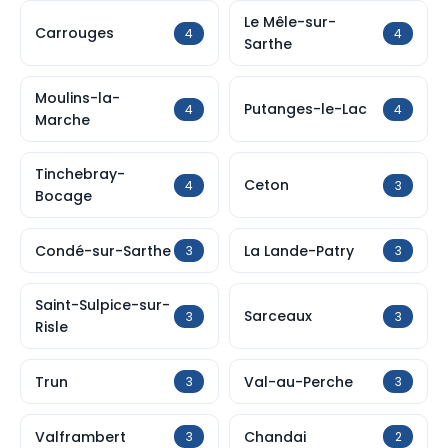
Le Mêle-sur-
Carrouges
4
4
Sarthe
Moulins-la-
Putanges-le-Lac
4
4
Marche
Tinchebray-
Ceton
4
3
Bocage
Condé-sur-Sarthe
La Lande-Patry
3
3
Saint-Sulpice-sur-
Sarceaux
3
3
Risle
Trun
Val-au-Perche
3
3
Valframbert
Chandai
3
2