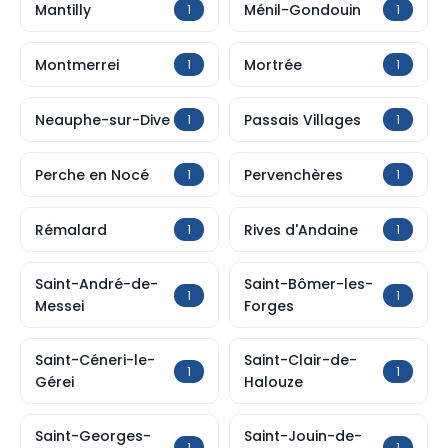
Mantilly
Ménil-Gondouin
1
1
Montmerrei
Mortrée
1
1
Neauphe-sur-Dive
Passais Villages
1
1
Perche en Nocé
Pervenchères
1
1
Rémalard
Rives d'Andaine
1
1
Saint-André-de-
Saint-Bômer-les-
1
1
Messei
Forges
Saint-Céneri-le-
Saint-Clair-de-
1
1
Gérei
Halouze
Saint-Georges-
Saint-Jouin-de-
1
1