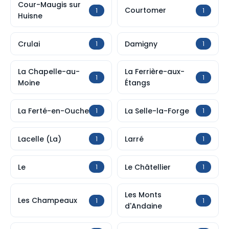
Cour-Maugis sur
Courtomer
1
1
Huisne
Crulai
Damigny
1
1
La Chapelle-au-
La Ferrière-aux-
1
1
Moine
Étangs
La Ferté-en-Ouche
La Selle-la-Forge
1
1
Lacelle (La)
Larré
1
1
Le
Le Châtellier
1
1
Les Monts
Les Champeaux
1
1
d'Andaine