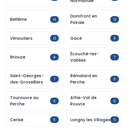
Normandie
Domfront en
Bellême
14
13
Poiraie
Vimoutiers
Gacé
12
9
Écouché-les-
Briouze
8
7
Vallées
Saint-Georges-
Rémalard en
7
6
des-Groseillers
Perche
Tourouvre au
Athis-Val de
6
5
Perche
Rouvre
Cerisé
Longny les Villages
5
5