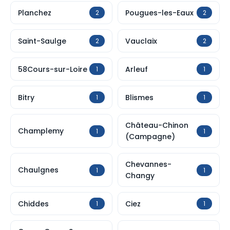
Planchez
Pougues-les-Eaux
2
2
Saint-Saulge
Vauclaix
2
2
58Cours-sur-Loire
Arleuf
1
1
Bitry
Blismes
1
1
Château-Chinon
Champlemy
1
1
(Campagne)
Chevannes-
Chaulgnes
1
1
Changy
Chiddes
Ciez
1
1