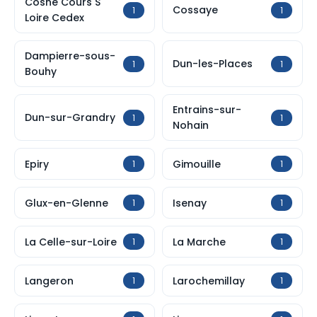
Cosne Cours S
Cossaye
1
1
Loire Cedex
Dampierre-sous-
Dun-les-Places
1
1
Bouhy
Entrains-sur-
Dun-sur-Grandry
1
1
Nohain
Epiry
Gimouille
1
1
Glux-en-Glenne
Isenay
1
1
La Celle-sur-Loire
La Marche
1
1
Langeron
Larochemillay
1
1