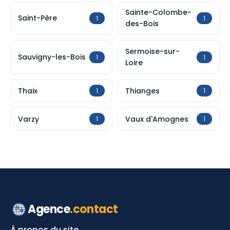
Sainte-Colombe-
Saint-Père
1
1
des-Bois
Sermoise-sur-
Sauvigny-les-Bois
1
1
Loire
Thaix
Thianges
1
1
Varzy
Vaux d'Amognes
1
1
Agence
.contact
À propos du site