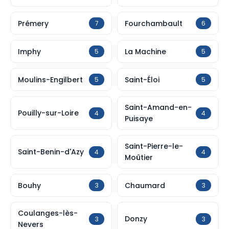
Prémery
Fourchambault
7
6
Imphy
La Machine
5
5
Moulins-Engilbert
Saint-Éloi
5
5
Saint-Amand-en-
Pouilly-sur-Loire
4
4
Puisaye
Saint-Pierre-le-
Saint-Benin-d'Azy
4
4
Moûtier
Bouhy
Chaumard
3
3
Coulanges-lès-
Donzy
3
3
Nevers