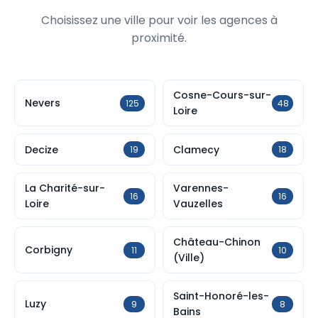
Choisissez une ville pour voir les agences à
proximité.
Cosne-Cours-sur-
Nevers
125
48
Loire
Decize
Clamecy
19
18
La Charité-sur-
Varennes-
16
16
Loire
Vauzelles
Château-Chinon
Corbigny
11
10
(Ville)
Saint-Honoré-les-
Luzy
9
8
Bains