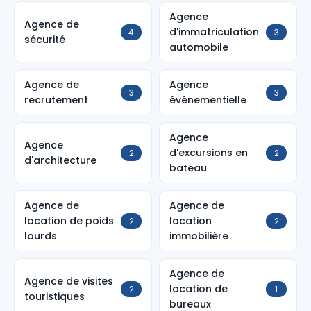
Agence
Agence de
d'immatriculation
4
3
sécurité
automobile
Agence de
Agence
3
3
recrutement
événementielle
Agence
Agence
d'excursions en
2
2
d'architecture
bateau
Agence de
Agence de
location de poids
location
2
2
lourds
immobilière
Agence de
Agence de visites
location de
2
1
touristiques
bureaux