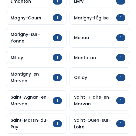
Limanton
Livry
1
1
Magny-Cours
Marigny-l'Église
1
1
Marigny-sur-
Menou
1
1
Yonne
Millay
Montaron
1
1
Montigny-en-
Onlay
1
1
Morvan
Saint-Agnan-en-
Saint-Hilaire-en-
1
1
Morvan
Morvan
Saint-Martin-du-
Saint-Ouen-sur-
1
1
Puy
Loire