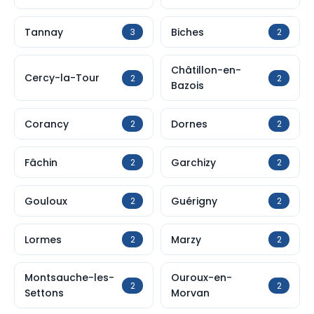
Tannay
Biches
3
2
Châtillon-en-
Cercy-la-Tour
2
2
Bazois
Corancy
Dornes
2
2
Fâchin
Garchizy
2
2
Gouloux
Guérigny
2
2
Lormes
Marzy
2
2
Montsauche-les-
Ouroux-en-
2
2
Settons
Morvan