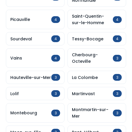
Normandie
Saint-Quentin-
Picauville
4
4
sur-le-Homme
Sourdeval
Tessy-Bocage
4
4
Cherbourg-
Vains
4
3
Octeville
Hauteville-sur-Mer
La Colombe
3
3
Lolif
Martinvast
3
3
Montmartin-sur-
Montebourg
3
3
Mer