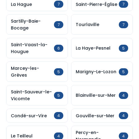
La Hague
Saint-Pierre-Église
7
7
Sartilly-Baie-
Tourlaville
7
7
Bocage
Saint-Vaast-la-
La Haye-Pesnel
6
5
Hougue
Marcey-les-
Marigny-Le-Lozon
5
5
Grèves
Saint-Sauveur-le-
Blainville-sur-Mer
5
4
Vicomte
Condé-sur-Vire
Gouville-sur-Mer
4
4
Percy-en-
Le Teilleul
4
4