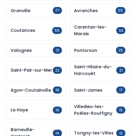
Granville
Avranches
77
55
Carentan-les-
Coutances
55
34
Marais
Valognes
Pontorson
31
25
Saint-Hilaire-du-
Saint-Pair-sur-Mer
22
21
Harcouët
Agon-Coutainville
Saint-James
18
17
Villedieu-les-
La Haye
16
15
Poêles-Rouffigny
Barneville-
Torigny-les-Villes
14
13