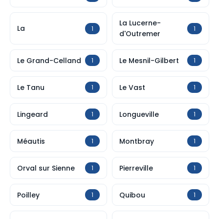
La Lucerne-
La
1
1
d'Outremer
Le Grand-Celland
Le Mesnil-Gilbert
1
1
Le Tanu
Le Vast
1
1
Lingeard
Longueville
1
1
Méautis
Montbray
1
1
Orval sur Sienne
Pierreville
1
1
Poilley
Quibou
1
1