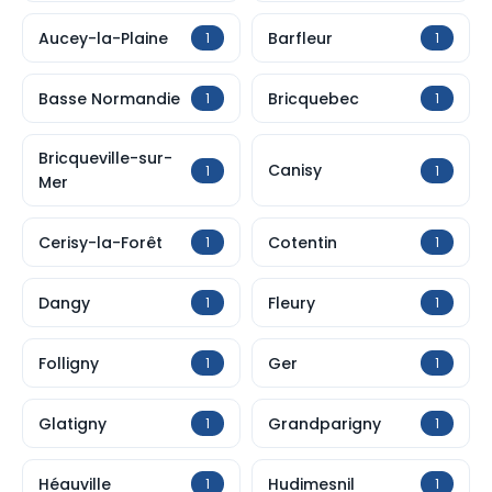
Aucey-la-Plaine
Barfleur
1
1
Basse Normandie
Bricquebec
1
1
Bricqueville-sur-
Canisy
1
1
Mer
Cerisy-la-Forêt
Cotentin
1
1
Dangy
Fleury
1
1
Folligny
Ger
1
1
Glatigny
Grandparigny
1
1
Héauville
Hudimesnil
1
1