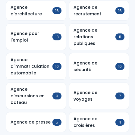
Agence
Agence de
16
16
d'architecture
recrutement
Agence de
Agence pour
relations
13
11
l'emploi
publiques
Agence
Agence de
d'immatriculation
10
10
sécurité
automobile
Agence
Agence de
d'excursions en
9
7
voyages
bateau
Agence de
Agence de presse
5
4
croisières