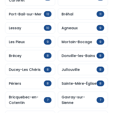
Carteret
Port-Bail-sur-Mer
Bréhal
12
11
Lessay
Agneaux
10
9
Les Pieux
Mortain-Bocage
9
9
Brécey
Donville-les-Bains
8
8
Ducey-Les Chéris
Jullouville
8
8
Périers
Sainte-Mère-Église
8
8
Bricquebec-en-
Gavray-sur-
7
7
Cotentin
Sienne