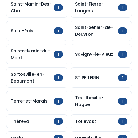
Saint-Martin-Des-
Saint-Pierre-
1
1
Cha
Langers
Saint-Senier-de-
Saint-Pois
1
1
Beuvron
Sainte-Marie-du-
Savigny-le-Vieux
1
1
Mont
Sortosville-en-
ST PELLERIN
1
1
Beaumont
Teurthéville-
Terre-et-Marais
1
1
Hague
Thèreval
Tollevast
1
1