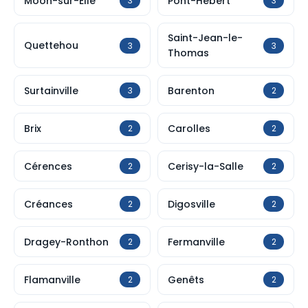
Moon-sur-Elle
Pont-Hébert
3
3
Saint-Jean-le-
Quettehou
3
3
Thomas
Surtainville
Barenton
3
2
Brix
Carolles
2
2
Cérences
Cerisy-la-Salle
2
2
Créances
Digosville
2
2
Dragey-Ronthon
Fermanville
2
2
Flamanville
Genêts
2
2