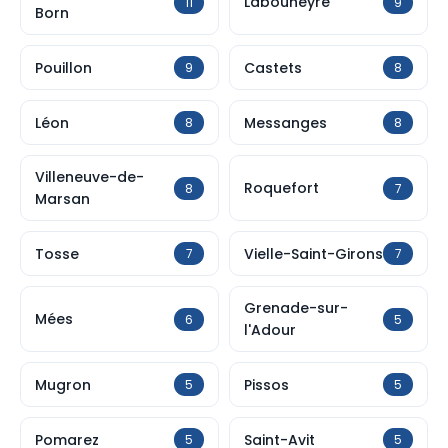
Labouheyre
11
9
Born
Pouillon
Castets
9
8
Léon
Messanges
8
8
Villeneuve-de-
Roquefort
8
7
Marsan
Tosse
Vielle-Saint-Girons
7
7
Grenade-sur-
Mées
6
5
l'Adour
Mugron
Pissos
5
5
Pomarez
Saint-Avit
5
5