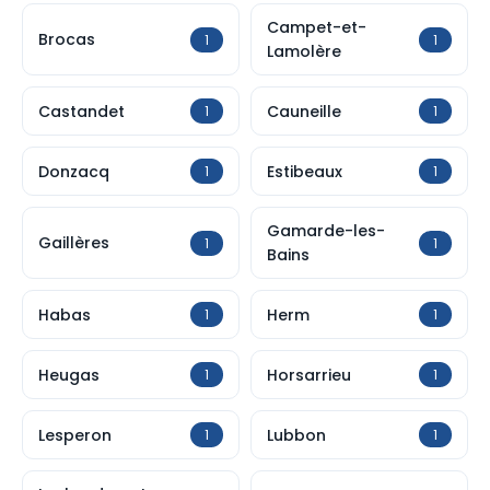
Campet-et-
Brocas
1
1
Lamolère
Castandet
Cauneille
1
1
Donzacq
Estibeaux
1
1
Gamarde-les-
Gaillères
1
1
Bains
Habas
Herm
1
1
Heugas
Horsarrieu
1
1
Lesperon
Lubbon
1
1