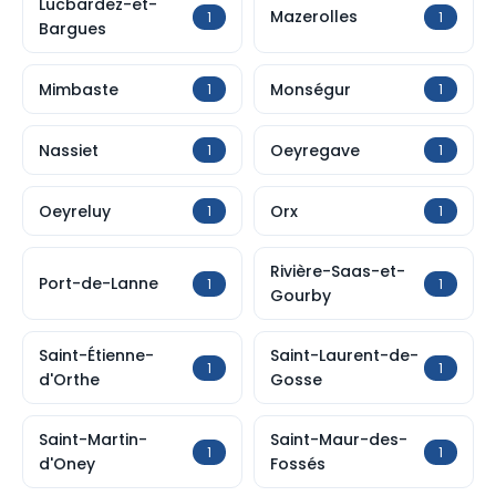
Lucbardez-et-
Mazerolles
1
1
Bargues
Mimbaste
Monségur
1
1
Nassiet
Oeyregave
1
1
Oeyreluy
Orx
1
1
Rivière-Saas-et-
Port-de-Lanne
1
1
Gourby
Saint-Étienne-
Saint-Laurent-de-
1
1
d'Orthe
Gosse
Saint-Martin-
Saint-Maur-des-
1
1
d'Oney
Fossés