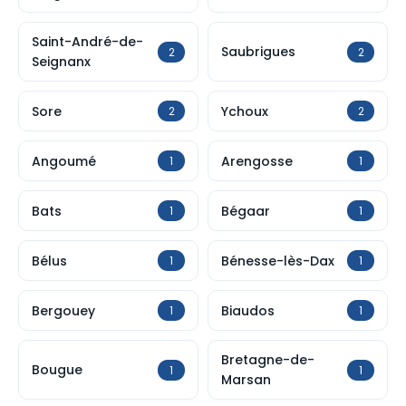
Saint-André-de-
Saubrigues
2
2
Seignanx
Sore
Ychoux
2
2
Angoumé
Arengosse
1
1
Bats
Bégaar
1
1
Bélus
Bénesse-lès-Dax
1
1
Bergouey
Biaudos
1
1
Bretagne-de-
Bougue
1
1
Marsan