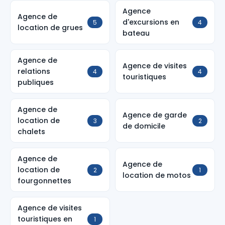
Agence
Agence de
d'excursions en
5
4
location de grues
bateau
Agence de
Agence de visites
relations
4
4
touristiques
publiques
Agence de
Agence de garde
location de
3
2
de domicile
chalets
Agence de
Agence de
location de
2
1
location de motos
fourgonnettes
Agence de visites
touristiques en
1