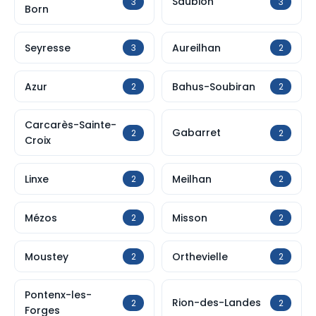
Saubion
3
3
Born
Seyresse
Aureilhan
3
2
Azur
Bahus-Soubiran
2
2
Carcarès-Sainte-
Gabarret
2
2
Croix
Linxe
Meilhan
2
2
Mézos
Misson
2
2
Moustey
Orthevielle
2
2
Pontenx-les-
Rion-des-Landes
2
2
Forges