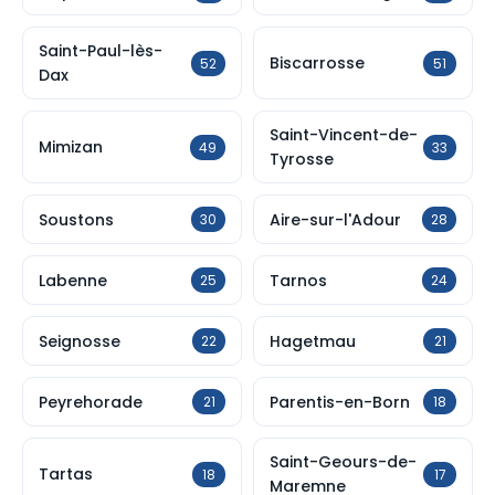
Saint-Paul-lès-
Biscarrosse
52
51
Dax
Saint-Vincent-de-
Mimizan
49
33
Tyrosse
Soustons
Aire-sur-l'Adour
30
28
Labenne
Tarnos
25
24
Seignosse
Hagetmau
22
21
Peyrehorade
Parentis-en-Born
21
18
Saint-Geours-de-
Tartas
18
17
Maremne