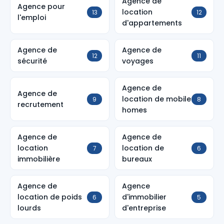
Agence de
Agence pour
location
13
12
l'emploi
d'appartements
Agence de
Agence de
12
11
sécurité
voyages
Agence de
Agence de
location de mobile
9
8
recrutement
homes
Agence de
Agence de
location
location de
7
6
immobilière
bureaux
Agence de
Agence
location de poids
d'immobilier
6
5
lourds
d'entreprise