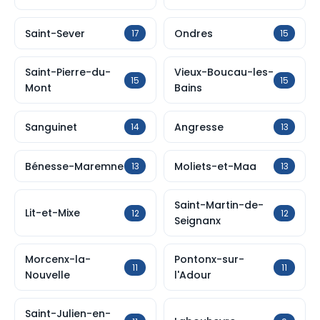
Saint-Sever
Ondres
17
15
Saint-Pierre-du-
Vieux-Boucau-les-
15
15
Mont
Bains
Sanguinet
Angresse
14
13
Bénesse-Maremne
Moliets-et-Maa
13
13
Saint-Martin-de-
Lit-et-Mixe
12
12
Seignanx
Morcenx-la-
Pontonx-sur-
11
11
Nouvelle
l'Adour
Saint-Julien-en-