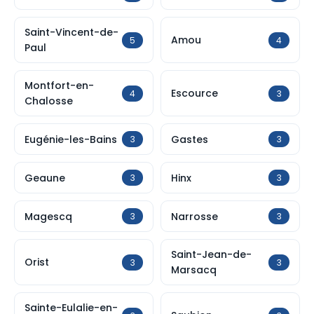
Saint-Vincent-de-
Amou
5
4
Paul
Montfort-en-
Escource
4
3
Chalosse
Eugénie-les-Bains
Gastes
3
3
Geaune
Hinx
3
3
Magescq
Narrosse
3
3
Saint-Jean-de-
Orist
3
3
Marsacq
Sainte-Eulalie-en-