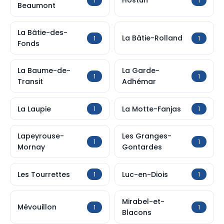
Hostun
1
1
Beaumont
La Bâtie-des-
La Bâtie-Rolland
1
1
Fonds
La Baume-de-
La Garde-
1
1
Transit
Adhémar
La Laupie
La Motte-Fanjas
1
1
Lapeyrouse-
Les Granges-
1
1
Mornay
Gontardes
Les Tourrettes
Luc-en-Diois
1
1
Mirabel-et-
Mévouillon
1
1
Blacons