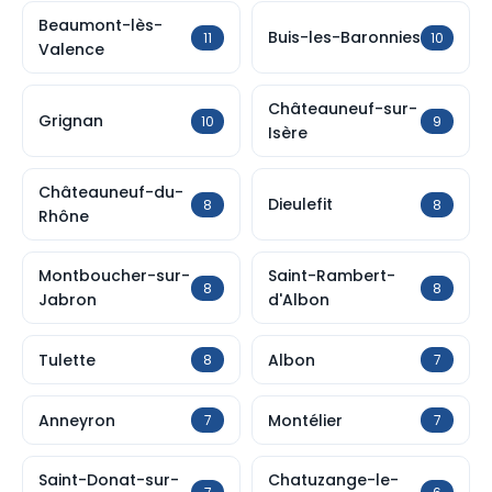
Beaumont-lès-
Buis-les-Baronnies
11
10
Valence
Châteauneuf-sur-
Grignan
10
9
Isère
Châteauneuf-du-
Dieulefit
8
8
Rhône
Montboucher-sur-
Saint-Rambert-
8
8
Jabron
d'Albon
Tulette
Albon
8
7
Anneyron
Montélier
7
7
Saint-Donat-sur-
Chatuzange-le-