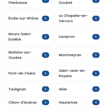
7
6
l'Herbasse
Goubet
La Chapelle-en-
Étoile-sur-Rhône
6
6
Vercors
Mours-Saint-
Laveyron
6
5
Eusèbe
Mollans-sur-
Montmeyran
5
5
Ouvèze
Saint-Jean-en-
Pont-de-l'Isère
5
5
Royans
Taulignan
Allex
5
4
Cléon-d'Andran
Hauterives
4
4