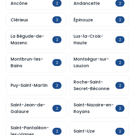
Ancône
Andancette
2
2
Clérieux
Épinouze
2
2
La Bégude-de-
Lus-la-Croix-
2
2
Mazenc
Haute
Montbrun-les-
Montségur-sur-
2
2
Bains
Lauzon
Roche-Saint-
Puy-Saint-Martin
2
2
Secret-Béconne
Saint-Jean-de-
Saint-Nazaire-en-
2
2
Galaure
Royans
Saint-Pantaléon-
Saint-Uze
2
2
les-Vignes