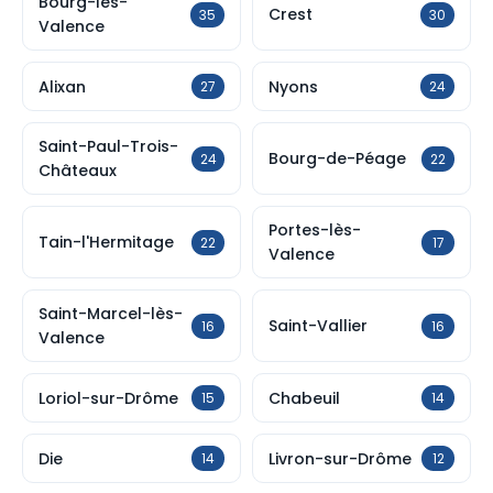
Bourg-lès-
Crest
35
30
Valence
Alixan
Nyons
27
24
Saint-Paul-Trois-
Bourg-de-Péage
24
22
Châteaux
Portes-lès-
Tain-l'Hermitage
22
17
Valence
Saint-Marcel-lès-
Saint-Vallier
16
16
Valence
Loriol-sur-Drôme
Chabeuil
15
14
Die
Livron-sur-Drôme
14
12