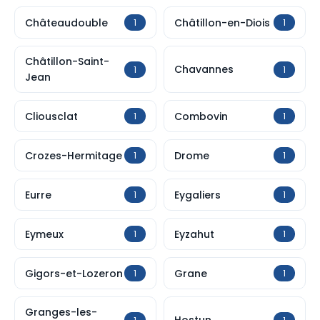
Châteaudouble
Châtillon-en-Diois
1
1
Châtillon-Saint-
Chavannes
1
1
Jean
Cliousclat
Combovin
1
1
Crozes-Hermitage
Drome
1
1
Eurre
Eygaliers
1
1
Eymeux
Eyzahut
1
1
Gigors-et-Lozeron
Grane
1
1
Granges-les-