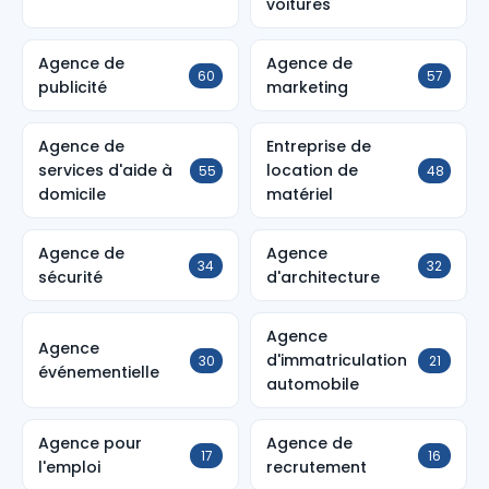
voitures
Agence de
Agence de
60
57
publicité
marketing
Agence de
Entreprise de
services d'aide à
location de
55
48
domicile
matériel
Agence de
Agence
34
32
sécurité
d'architecture
Agence
Agence
d'immatriculation
30
21
événementielle
automobile
Agence pour
Agence de
17
16
l'emploi
recrutement