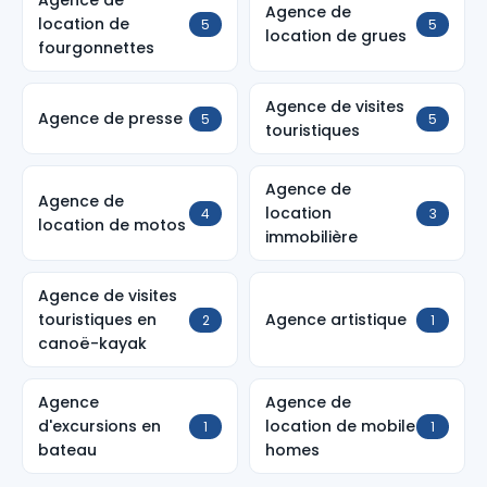
Agence de
Agence de
location de
5
5
location de grues
fourgonnettes
Agence de visites
Agence de presse
5
5
touristiques
Agence de
Agence de
location
4
3
location de motos
immobilière
Agence de visites
touristiques en
Agence artistique
2
1
canoë-kayak
Agence
Agence de
d'excursions en
location de mobile
1
1
bateau
homes