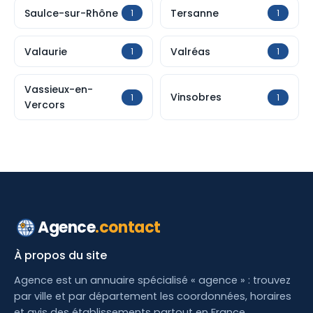
Saulce-sur-Rhône
Tersanne
1
1
Valaurie
Valréas
1
1
Vassieux-en-
Vinsobres
1
1
Vercors
Agence
.contact
À propos du site
Agence est un annuaire spécialisé « agence » : trouvez
par ville et par département les coordonnées, horaires
et avis des établissements partout en France.