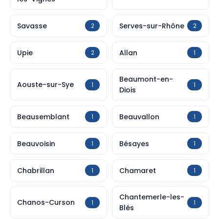
Savasse
Serves-sur-Rhône
2
2
Upie
Allan
2
1
Beaumont-en-
Aouste-sur-Sye
1
1
Diois
Beausemblant
Beauvallon
1
1
Beauvoisin
Bésayes
1
1
Chabrillan
Chamaret
1
1
Chantemerle-les-
Chanos-Curson
1
1
Blés