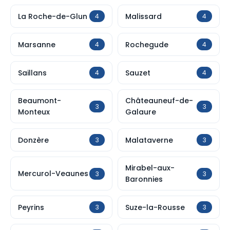
La Roche-de-Glun
Malissard
4
4
Marsanne
Rochegude
4
4
Saillans
Sauzet
4
4
Beaumont-
Châteauneuf-de-
3
3
Monteux
Galaure
Donzère
Malataverne
3
3
Mirabel-aux-
Mercurol-Veaunes
3
3
Baronnies
Peyrins
Suze-la-Rousse
3
3