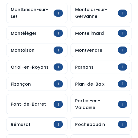
Montbrison-sur-
Montclar-sur-
1
1
Lez
Gervanne
Montéléger
Montelimard
1
1
Montoison
Montvendre
1
1
Oriol-en-Royans
Parnans
1
1
Pizançon
Plan-de-Baix
1
1
Portes-en-
Pont-de-Barret
1
1
Valdaine
Rémuzat
Rochebaudin
1
1