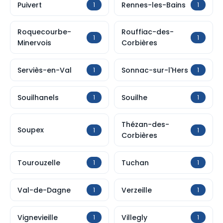
Puivert
Rennes-les-Bains
1
1
Roquecourbe-
Rouffiac-des-
1
1
Minervois
Corbières
Serviès-en-Val
Sonnac-sur-l'Hers
1
1
Souilhanels
Souilhe
1
1
Thézan-des-
Soupex
1
1
Corbières
Tourouzelle
Tuchan
1
1
Val-de-Dagne
Verzeille
1
1
Vignevieille
Villegly
1
1