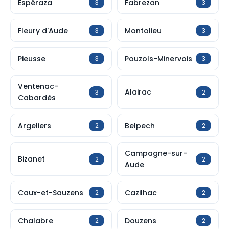
Espéraza
Fabrezan
3
3
Fleury d'Aude
Montolieu
3
3
Pieusse
Pouzols-Minervois
3
3
Ventenac-
Alairac
3
2
Cabardès
Argeliers
Belpech
2
2
Campagne-sur-
Bizanet
2
2
Aude
Caux-et-Sauzens
Cazilhac
2
2
Chalabre
Douzens
2
2