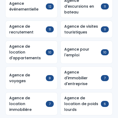
Agence
Agence
d'excursions en
12
11
événementielle
bateau
Agence de
Agence de visites
11
11
recrutement
touristiques
Agence de
Agence pour
location
10
10
l'emploi
d'appartements
Agence
Agence de
d'immobilier
8
7
voyages
d'entreprise
Agence de
Agence de
location
location de poids
7
6
immobilière
lourds