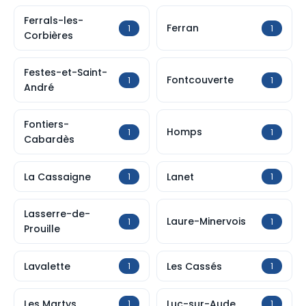
Ferrals-les-
Ferran
1
1
Corbières
Festes-et-Saint-
Fontcouverte
1
1
André
Fontiers-
Homps
1
1
Cabardès
La Cassaigne
Lanet
1
1
Lasserre-de-
Laure-Minervois
1
1
Prouille
Lavalette
Les Cassés
1
1
Les Martys
Luc-sur-Aude
1
1