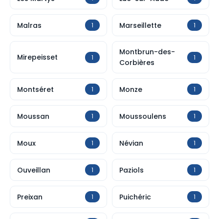
Malras
Marseillette
1
1
Montbrun-des-
Mirepeisset
1
1
Corbières
Montséret
Monze
1
1
Moussan
Moussoulens
1
1
Moux
Névian
1
1
Ouveillan
Paziols
1
1
Preixan
Puichéric
1
1