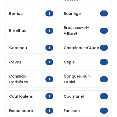
Berriac
Bouriège
1
1
Brousses-et-
Brézilhac
1
1
Villaret
Capendu
Castelnau-d'Aude
1
1
Caves
Cépie
1
1
Conilhac-
Conques-sur-
1
1
Corbières
Orbiel
Couffoulens
Cournanel
1
1
Escouloubre
Fanjeaux
1
1