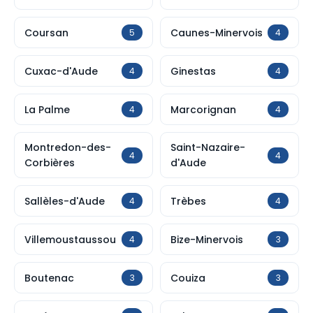
Coursan
Caunes-Minervois
5
4
Cuxac-d'Aude
Ginestas
4
4
La Palme
Marcorignan
4
4
Montredon-des-
Saint-Nazaire-
4
4
Corbières
d'Aude
Sallèles-d'Aude
Trèbes
4
4
Villemoustaussou
Bize-Minervois
4
3
Boutenac
Couiza
3
3