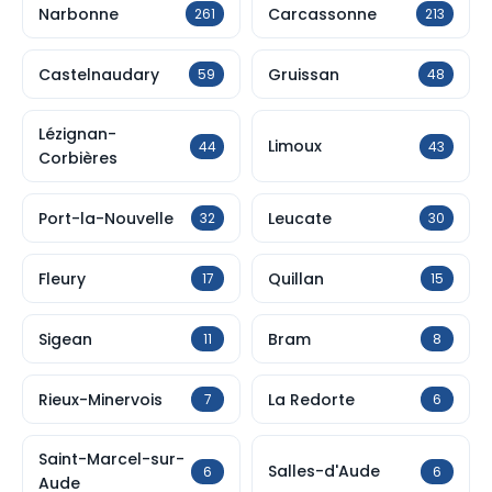
Narbonne
Carcassonne
261
213
Castelnaudary
Gruissan
59
48
Lézignan-
Limoux
44
43
Corbières
Port-la-Nouvelle
Leucate
32
30
Fleury
Quillan
17
15
Sigean
Bram
11
8
Rieux-Minervois
La Redorte
7
6
Saint-Marcel-sur-
Salles-d'Aude
6
6
Aude