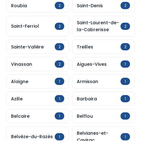
Roubia
Saint-Denis
2
2
Saint-Laurent-de-
Saint-Ferriol
2
2
la-Cabrerisse
Sainte-Valière
Treilles
2
2
Vinassan
Aigues-Vives
2
1
Alaigne
Armissan
1
1
Azille
Barbaira
1
1
Belcaire
Belflou
1
1
Belvianes-et-
Belvèze-du-Razès
1
1
Cavirac