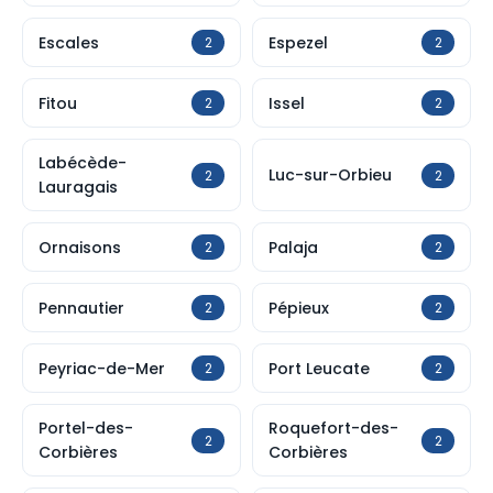
Escales
Espezel
2
2
Fitou
Issel
2
2
Labécède-
Luc-sur-Orbieu
2
2
Lauragais
Ornaisons
Palaja
2
2
Pennautier
Pépieux
2
2
Peyriac-de-Mer
Port Leucate
2
2
Portel-des-
Roquefort-des-
2
2
Corbières
Corbières