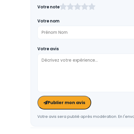
Laissez
Votre note
ce
champ
Votre nom
vide
Votre avis
Publier mon avis
Votre avis sera publié après modération. En l'envo