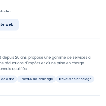
d'auteur.
ite web
nt depuis 20 ans, propose une gamme de services à
z de réductions d'impôts et d'une prise en charge
nnels qualifiés.
s de 3 ans
Travaux de jardinage
Travaux de bricolage