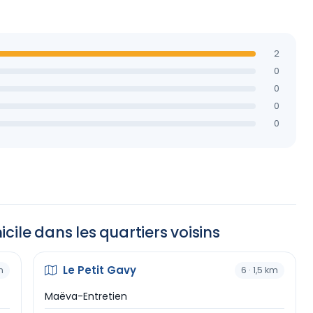
2
0
0
0
0
cile dans les quartiers voisins
Le Petit Gavy
m
6 · 1,5 km
Maëva-Entretien