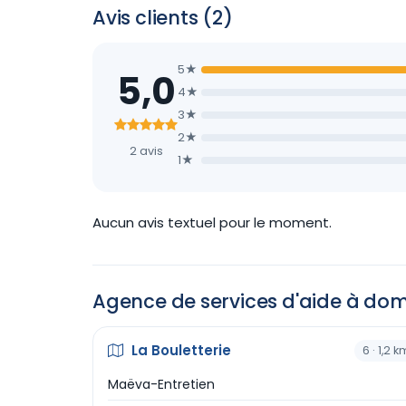
Avis clients (2)
5★
5,0
4★
3★
2★
2 avis
1★
Aucun avis textuel pour le moment.
Agence de services d'aide à domi
La Bouletterie
6 · 1,2 k
Maëva-Entretien