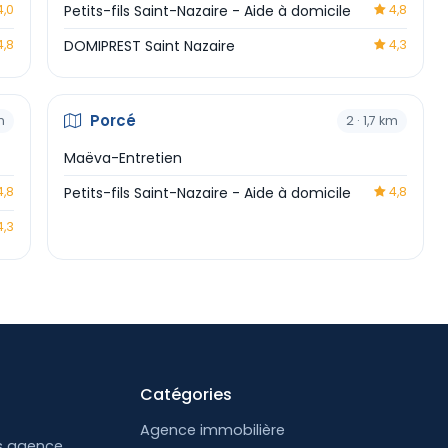
,0
Petits-fils Saint-Nazaire - Aide à domicile
4,8
,8
DOMIPREST Saint Nazaire
4,3
Porcé
m
2 · 1,7 km
Maëva-Entretien
,8
Petits-fils Saint-Nazaire - Aide à domicile
4,8
,3
Catégories
Agence immobilière
s agence.