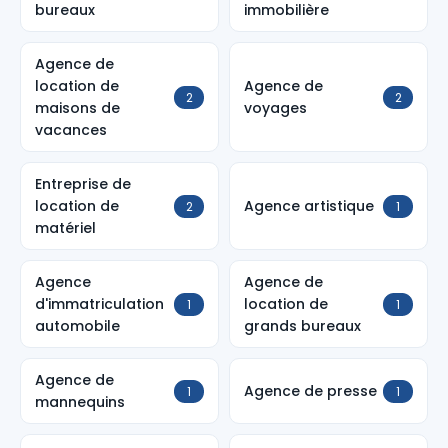
bureaux
immobilière
Agence de
location de
Agence de
2
2
maisons de
voyages
vacances
Entreprise de
location de
Agence artistique
2
1
matériel
Agence
Agence de
d'immatriculation
location de
1
1
automobile
grands bureaux
Agence de
Agence de presse
1
1
mannequins