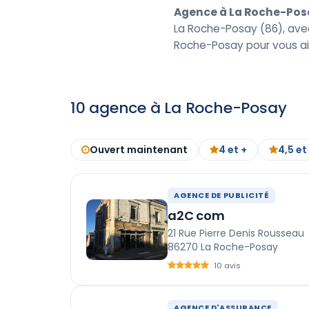
Agence à La Roche-Pos
La Roche-Posay (86), avec 
Roche-Posay pour vous aid
10 agence à La Roche-Posay
Ouvert maintenant
4 et +
4,5 et
AGENCE DE PUBLICITÉ
a2C com
21 Rue Pierre Denis Rousseau
86270 La Roche-Posay
10 avis
AGENCE D'ASSURANCE