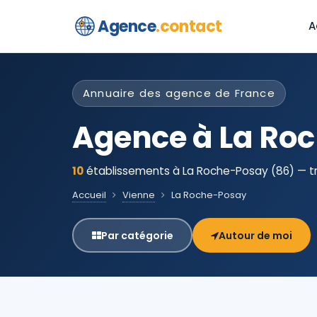
Agence
.contact
A
Annuaire des agence de France
Agence à La Ro
10
établissements à La Roche-Posay (86) — tr
Accueil
Vienne
La Roche-Posay
Par catégorie
Autour de moi