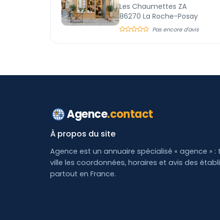
Les Chaumettes ZA
86270 La Roche-Posay
Pas encore d'avis
Agence
.contact
À propos du site
Agence est un annuaire spécialisé « agence » : 
ville les coordonnées, horaires et avis des étab
partout en France.