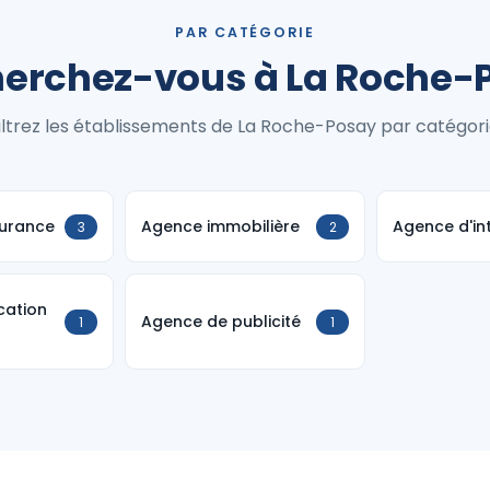
PAR CATÉGORIE
erchez-vous à La Roche-
iltrez les établissements de La Roche-Posay par catégori
urance
Agence immobilière
Agence d'in
3
2
cation
Agence de publicité
1
1