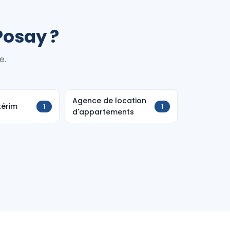
Posay ?
e.
Agence de location
térim
1
1
d'appartements