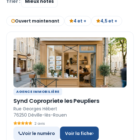
Trier :
Ouvert maintenant
4 et +
4,5 et +
AGENCE IMMOBILIÈRE
Synd Copropriete les Peupliers
Rue Georges Hébert
76250 Déville-lès-Rouen
2 avis
Voir le numéro
Voir la fiche